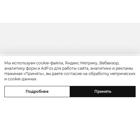
Мы используем cookie-файлы, Яндекс.Метрику, Вебвизор,
аналитику форм и AdFox для работы сайта, аналитики и рекламы.
Культура
Нажимая «Принять», вы даете согласие на обработку метрических
и cookie-данных.
«Надежда»: смотрим трейлер
Подробнее
Принять
мастера корейского кино На Хон
Джина с Майклом Фассбендером
и Алисией Викандер
05 августа 2026