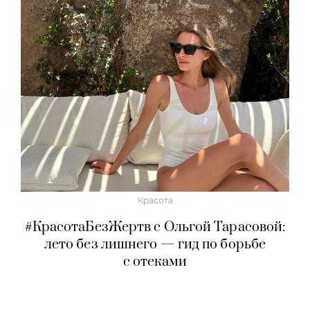
Красота
#КрасотаБезЖертв с Ольгой Тарасовой:
лето без лишнего — гид по борьбе
с отеками