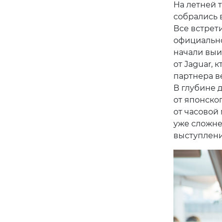
На летней т
собрались 
Все встрети
официально
начали выи
от Jaguar,
партнера в
В глубине 
от японско
от часовой
уже сложне
выступлени