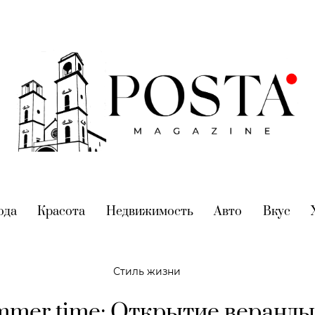
nt)
ода
(current)
Красота
(current)
Недвижимость
(current)
Авто
(current)
Вкус
(cur
Стиль жизни
mer time: Открытие веранды