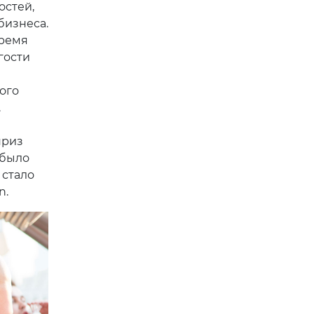
остей,
бизнеса.
время
гости
ого
.
приз
 было
 стало
n.