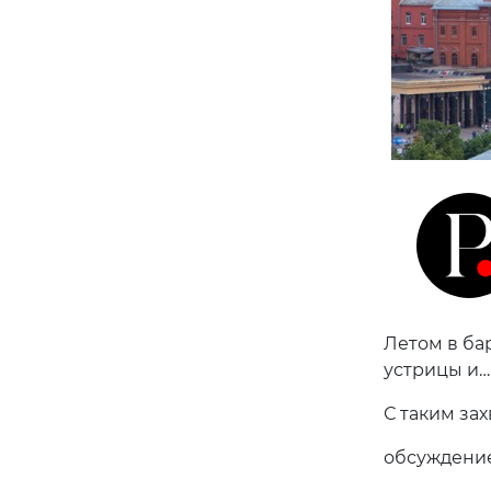
Летом в ба
устрицы и…
С таким за
обсуждение