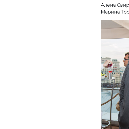
Алена Свири
Марина Тро