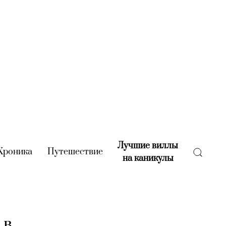
Лучшие виллы
rent)
Хроника
(current)
Путешествие
(current)
на каникулы
(current)
 в