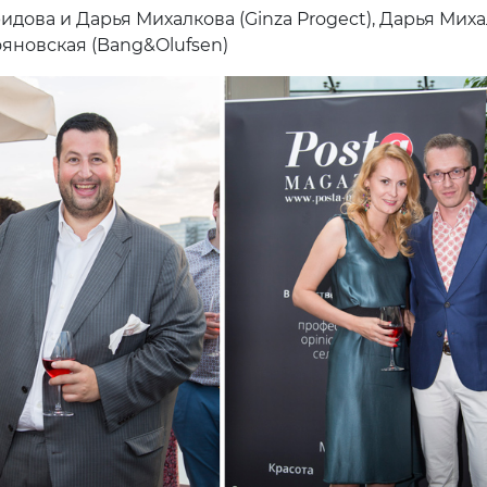
дова и Дарья Михалкова (Ginza Progect), Дарья Миха
яновская (Bang&Olufsen)