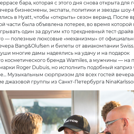
еррасе бара, которая с этого дня снова открыта для г
вчера бизнесмены, экспаты, политики и звезды шоу-
лись в Hyatt, чтобы «открыть» сезон веранд. После 
й части была объявлена лотерея, во время которой 
грывать один за другим кто трехдневный тест-драйв
 кто — полезные люксовые «механизмы» от официальн
ечера Bang&Olufsen и билеты от авиакомпании Swiss
души многие дамы надеялись на удачу и на подарок
го косметического бренда Wamiles, а мужчины — на 
 марки Roger Dubuis, но исполнить подобный каприз
е… Музыкальным сюрпризом для всех гостей вечера
е джазовой группы из Санкт-Петербурга NinaKarlsso