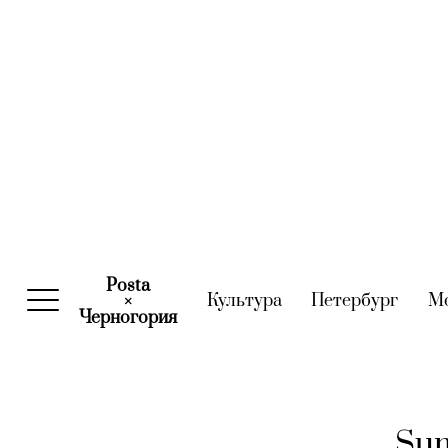
Posta
Культура
(current)
Петербург
(curre
М
×
Черногория
(current)
Sum