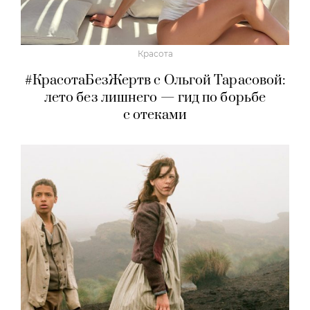
Красота
#КрасотаБезЖертв с Ольгой Тарасовой:
лето без лишнего — гид по борьбе
с отеками