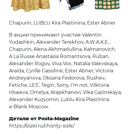
Chapurin, LUBLU Kira Plastinina, Ester Abner
В акции принимают участие Valentin
Yudashkin, Alexander Terekhov, A.W.A.K.E.,
Chapurin, Alena Akhmadullina, Kalmanovich,
A La Russe Anastasia Romantsova, Ruban,
Alexander Rogov, Viva Vox, Natalia Valevskaya,
Araida, Cyrille Gassiline, Ester Abner, Victoria
Andreyanova, Oksana Fedorova, Rushev,
Fetiche, LES’, Tegin, Sorry, I’m not, Vilktoria
Irbaieva, Omelya, Arapkhanovi, Vika Gazinskaya,
Alexander Kuzyomin, Lublu Kira Plastinina
и Blank Moscow.
Детали от Posta-Magazine
:
https://aizel.ru/charity-sale/