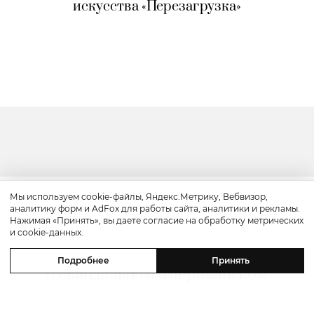
искусства «Перезагрузка»
Мы используем cookie-файлы, Яндекс.Метрику, Вебвизор,
аналитику форм и AdFox для работы сайта, аналитики и рекламы.
Культура
Нажимая «Принять», вы даете согласие на обработку метрических
и cookie-данных.
«Прайм-тайм»: трейлер драмы
Подробнее
Принять
о скандальном американском
реалити-шоу «Поймать хищника»
с Робертом Паттинсоном в главной