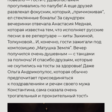
прогуливались по палубе! А еще друзей
развлекал фокусник, который, „причмокивая“,
ел стеклянные бокалы! За саундтрек
вечеринки отвечала Анастасия Медная,
которая известна тем, что исполняет русские
песни: в ее репертуаре — хиты Зыкиной,
Толкуновой… И, конечно, гости зажигали под
композицию „Матушка Земля“. Вечер
получился очень душевным — с танцами
за полночь! И спасибо друзьям, которые
не скупились на тосты за здоровье! Даже
Ольга Андрикопулос, которая обычно
предпочитает присоединяться
к поздравлениям и речам своего мужа
Константина, сама сказала очень
трогательный и пронзительный тост!»