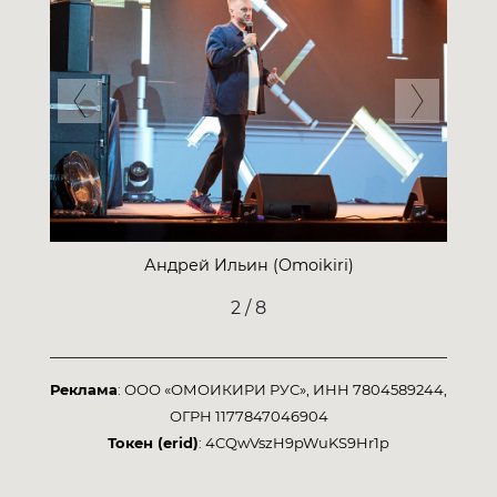
Previous
Next
Андрей Ильин (Omoikiri)
2 / 8
Реклама
: ООО «ОМОИКИРИ РУС», ИНН 7804589244,
ОГРН 1177847046904
Токен (erid)
: 4CQwVszH9pWuKS9Hr1p