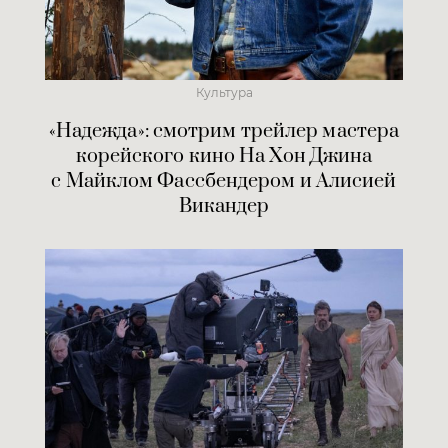
Культура
«Надежда»: смотрим трейлер мастера
корейского кино На Хон Джина
с Майклом Фассбендером и Алисией
Викандер