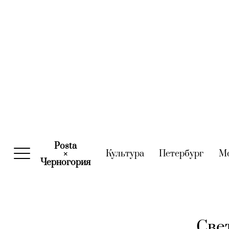
Posta
Культура
(current)
Петербург
(curre
М
×
Черногория
(current)
Свет