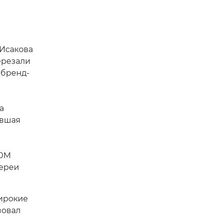
 Исакова
ерезали
 бренд-
а
ившая
50M
лереи
широкие
зовал