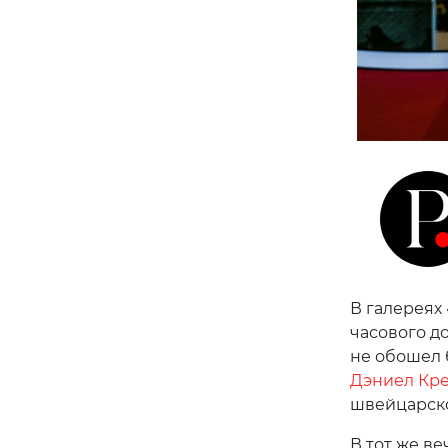
В галереях
часового д
не обошел 
Дэниел Кр
швейцарско
В тот же ве