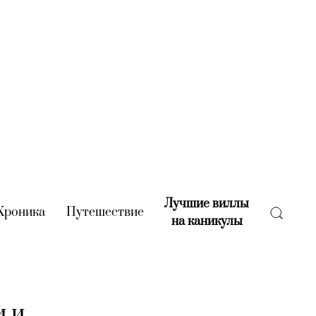
Лучшие виллы
rent)
Хроника
(current)
Путешествие
(current)
на каникулы
(current)
и и