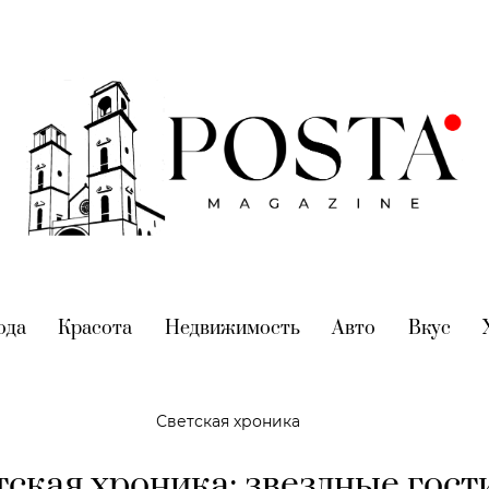
nt)
ода
(current)
Красота
(current)
Недвижимость
(current)
Авто
(current)
Вкус
(cur
Светская хроника
ская хроника: звездные гост