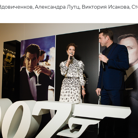
довиченков, Александра Лутц, Виктория Исакова, С