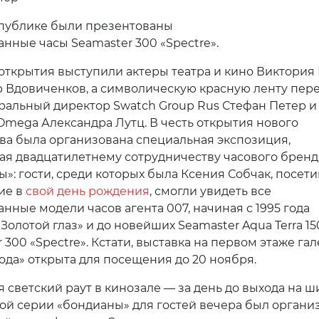
публике были презентованы
нные часы Seamaster 300 «Spectre».
ткрытия выступили актеры театра и кино Виктория
 Вдовиченков, а символическую красную ленту пер
ральный директор Swatch Group Rus Стефан Петер и
mega Александра Лутц. В честь открытия нового
ва была организована специальная экспозиция,
я двадцатилетнему сотрудничеству часового бренд
ы»: гости, среди которых была Ксения Собчак, посет
ие в
свой день рождения
, смогли увидеть все
нные модели часов агента 007, начиная с 1995 года
Золотой глаз» и до новейших Seamaster Aqua Terra 1
 300 «Spectre». Кстати, выставка на первом этаже га
ода» открыта для посещения до 20 ноября.
 светский раут в кинозале — за день до выхода на 
ой серии «бондианы» для гостей вечера был органи