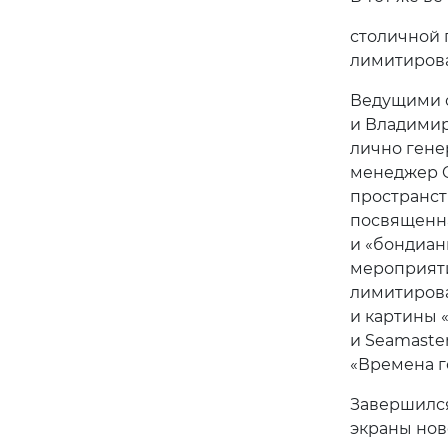
столичной 
лимитирова
Ведущими о
и Владимир
лично гене
менеджер O
пространст
посвященна
и «бондиан
мероприят
лимитирова
и картины «
и Seamaster
«Времена г
Завершился
экраны нов