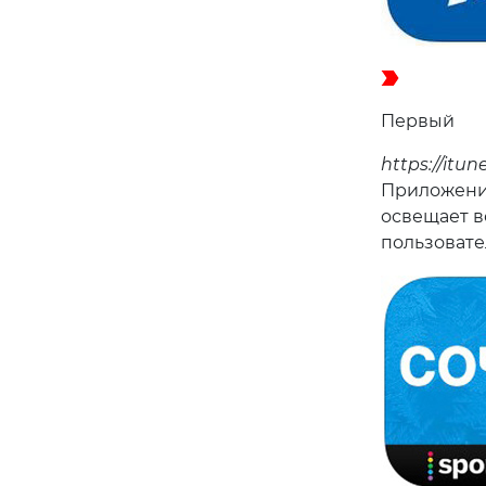
Первый
https://itu
Приложение
освещает в
пользовате