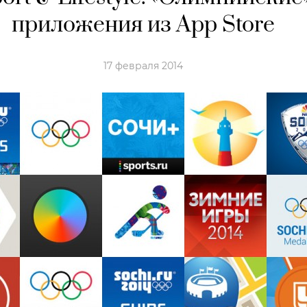
приложения из App Store
17 февраля 2014