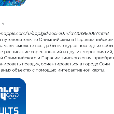
14
nes.apple.com/ru/app/gid-soci-2014/id720196008?mt=8
 путеводитель по Олимпийским и Паралимпийским
ам: вы сможете всегда быть в курсе последних собы
ое расписание соревнований и других мероприятий,
ой Олимпийского и Паралимпийского огня, приобрет
анировать поездку, ориентироваться в городе Сочи
ивных объектах с помощью интерактивной карты.