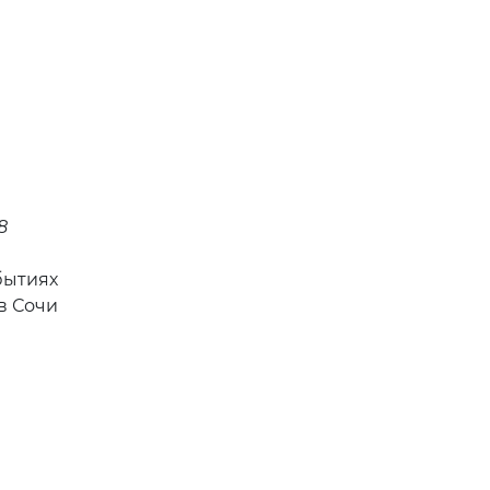
8
бытиях
в Сочи