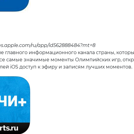
nes.apple.com/ru/app/id562888484?mt=8
 главного информационного канала страны, котор
се самые значимые моменты Олимпийских игр, откр
лей iOS доступ к эфиру и записям лучших моментов.