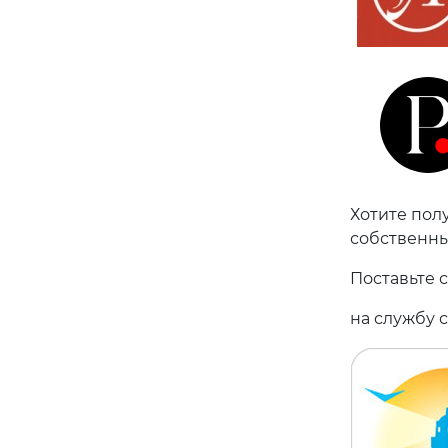
Хотите пол
собственны
Поставьте 
на службу 