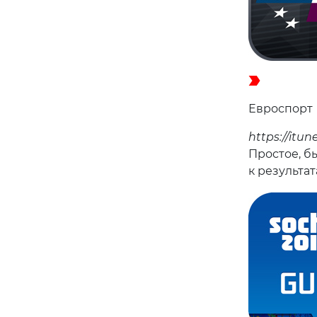
Евроспорт
https://itu
Простое, б
к результа