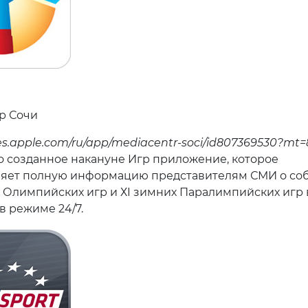
р Сочи
nes.apple.com/ru/app/mediacentr-soci/id807369530?mt=
 созданное накануне Игр приложение, которое
ляет полную информацию представителям СМИ о со
х Олимпийских игр и ХI зимних Паралимпийских игр 
 в режиме 24/7.