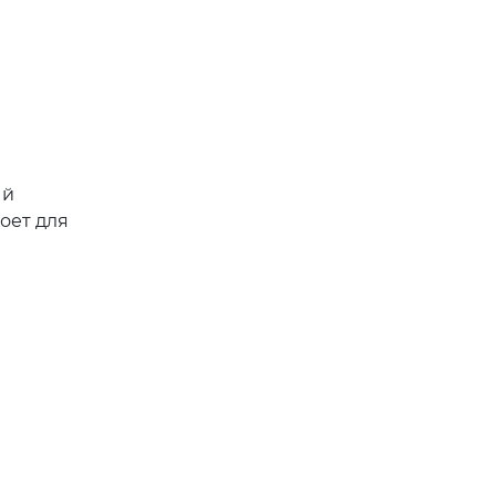
ый
оет для