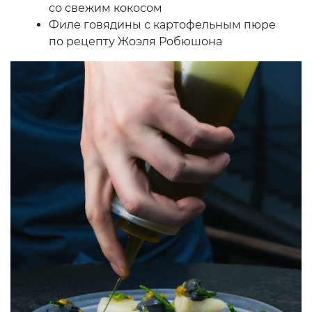
со свежим кокосом
Филе говядины с картофельным пюре
по рецепту Жоэля Робюшона