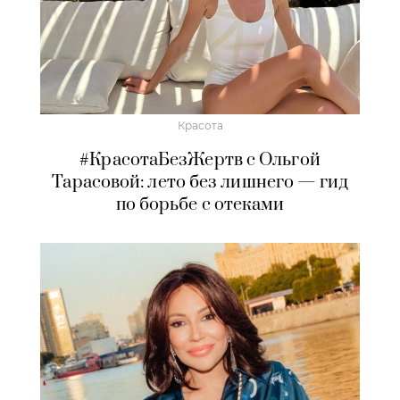
Красота
#КрасотаБезЖертв с Ольгой
Тарасовой: лето без лишнего — гид
по борьбе с отеками