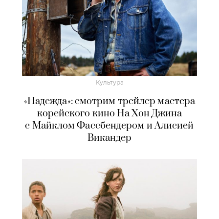
Культура
«Надежда»: смотрим трейлер мастера
корейского кино На Хон Джина
с Майклом Фассбендером и Алисией
Викандер