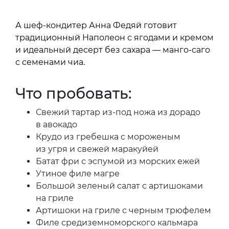
А шеф-кондитер Анна Федяй готовит
традиционный Наполеон с ягодами и кремом
и идеальный десерт без сахара — манго-саго
с семенами чиа.
Что пробовать:
Свежий тартар из-под ножа из дорадо
в авокадо
Крудо из гребешка с мороженым
из угря и свежей маракуйей
Батат фри с эспумой из морских ежей
Утиное филе магре
Большой зеленый салат с артишоками
на гриле
Артишоки на гриле с черным трюфелем
Филе средиземноморского кальмара