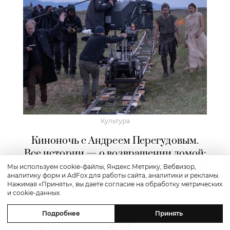
Культура
Киноночь с Андреем Перегудовым.
Все истории — о возвращении домой:
«Одиссея» Нолана — тридцатилетнее
Мы используем cookie-файлы, Яндекс.Метрику, Вебвизор,
аналитику форм и AdFox для работы сайта, аналитики и рекламы.
приближение к одному сюжету
Нажимая «Принять», вы даете согласие на обработку метрических
и cookie-данных.
Подробнее
Принять