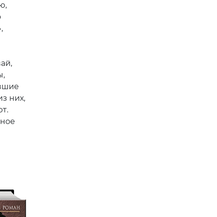
ю,
о
,
ай,
ы,
евшие
з них,
т.
йное