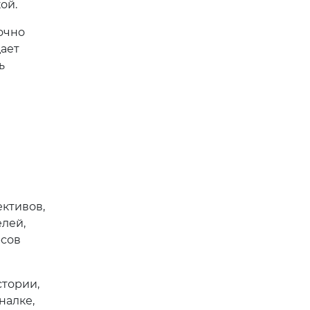
ой.
очно
ает
ь
ективов,
лей,
рсов
стории,
налке,