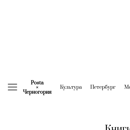
Posta
Культура
(current)
Петербург
(curre
М
×
Черногория
(current)
Книги