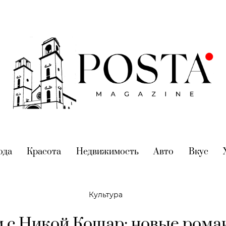
nt)
ода
(current)
Красота
(current)
Недвижимость
(current)
Авто
(current)
Вкус
(cur
Культура
 с Никой Кошар: новые рома