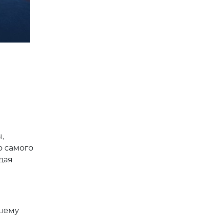
,
о самого
дая
ашему