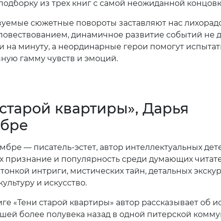
одборку из трех книг с самой неожиданной концовк
уемые сюжетные повороты заставляют нас лихорад
 повествованием, динамичное развитие событий не д
ни на минуту, а неординарные герои помогут испытат
ную гамму чувств и эмоций.
 старой квартиры», Дарья
бре
мбре — писатель-эстет, автор интеллектуальных дет
 признание и популярность среди думающих читате
тонкой интриги, мистических тайн, детальных экску
культуру и искусство.
иге «Тени старой квартиры» автор рассказывает об и
ей более полувека назад в одной питерской комму