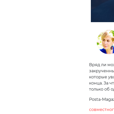
Вряд ли мо
закрученны
которые ув
конца. За ч
только об 
Posta-Magaz
совместног