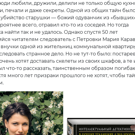
люди любили, дружили, делили не только общую кухн
ти, печали и даже секреты. Одной из общих тайн был
 убийство старушки — божий одуванчик из «бывших»
роятнее всего, отравил кто-то из соседей. Но тогда
 найти так и не удалось. Однако спустя 50 лет
ся читателям следователь с Петровки Мария Карав
 внучки одной из жительниц коммунальной квартир
следовать странное дело. Но не тут-то было: постар
чень хотят доставать скелеты из своих шкафов, а те и
ыл что-то рассказать, таинственным образом погибаю
стя много лет призраки прошлого не хотят, чтобы та
м.