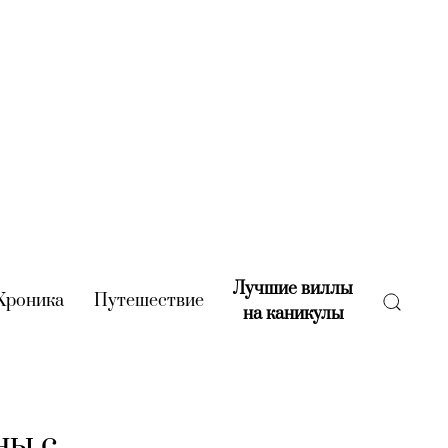
Лучшие виллы
rent)
Хроника
(current)
Путешествие
(current)
на каникулы
(current)
ны с