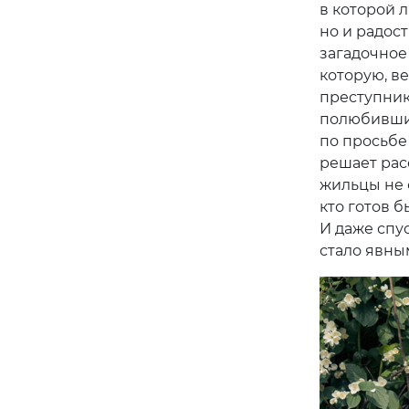
в которой 
но и радос
загадочное
которую, ве
преступника
полюбивший
по просьбе
решает рас
жильцы не о
кто готов б
И даже спу
стало явны