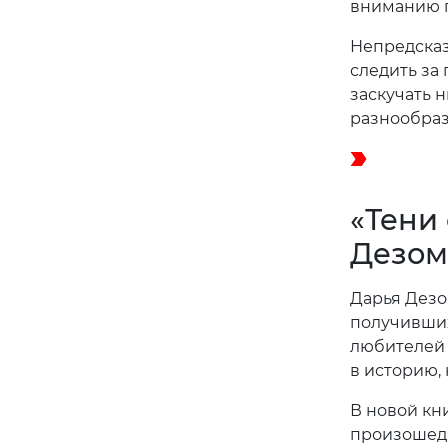
вниманию п
Непредсказ
следить за
заскучать 
разнообраз
«Тени
Дезом
Дарья Дезо
получивших
любителей 
в историю, 
В новой кн
произошедш