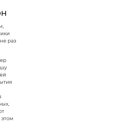
он
м,
тики
не раз
фер
ушу
ей
бытия
я
ных,
ют
 этом