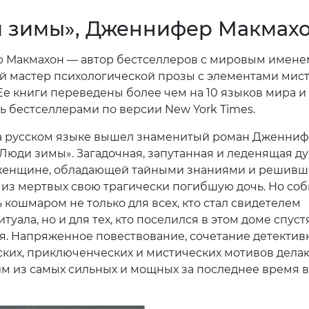
 зимы», Дженнифер Макмах
Макмахон — автор бестселлеров с мировым имене
 мастер психологической прозы с элементами мис
 Ее книги переведены более чем на 10 языков мира и 
ь бестселлерами по версии New York Times.
а русском языке вышел знаменитый роман Дженни
Люди зимы». Загадочная, запутанная и леденящая д
 женщине, обладающей тайными знаниями и решивш
 из мертвых свою трагически погибшую дочь. Но со
 кошмаром не только для всех, кто стал свидетелем
туала, но и для тех, кто поселился в этом доме спуст
я. Напряженное повествование, сочетание детектив
ких, приключенческих и мистических мотивов дела
м из самых сильных и мощных за последнее время в