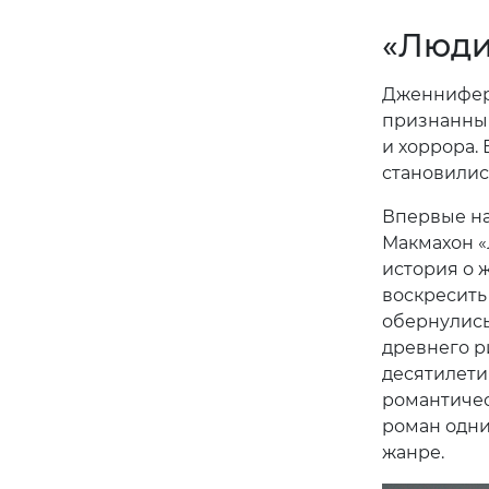
«Люди
Дженнифер 
признанный
и хоррора.
становилис
Впервые н
Макмахон «
история о
воскресить
обернулись
древнего ри
десятилети
романтичес
роман одни
жанре.