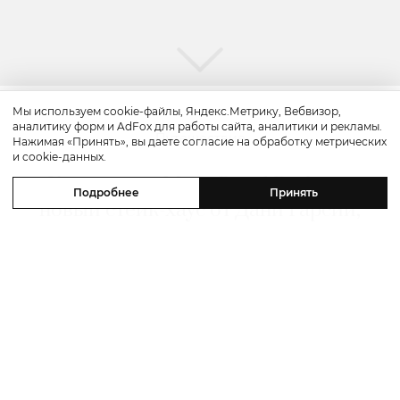
Мы используем cookie-файлы, Яндекс.Метрику, Вебвизор,
аналитику форм и AdFox для работы сайта, аналитики и рекламы.
Путешествие
Нажимая «Принять», вы даете согласие на обработку метрических
и cookie-данных.
Каникулы в Maxx Royal Bodrum:
Подробнее
Принять
новый стейк-хаус от Дани Гарсии,
лучшие виды на море и
легендарные вечеринки в Scorpios
07 августа 2026