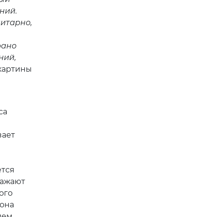
ний.
литарно,
рано
ний,
картины
са
зает
ется
сажают
ого
фона
ием