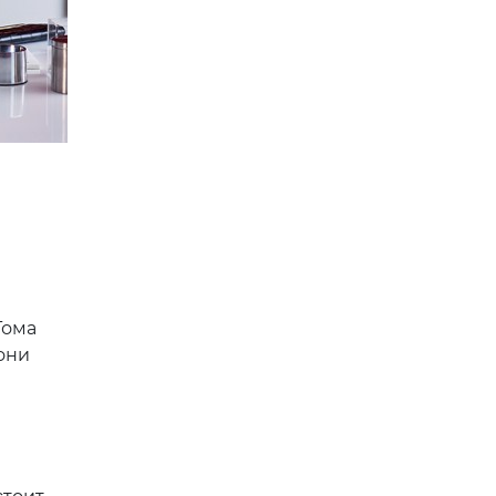
Тома
они