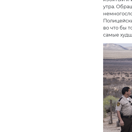
утра. Обра
немногосло
Полицейски
во что бы т
самые худш