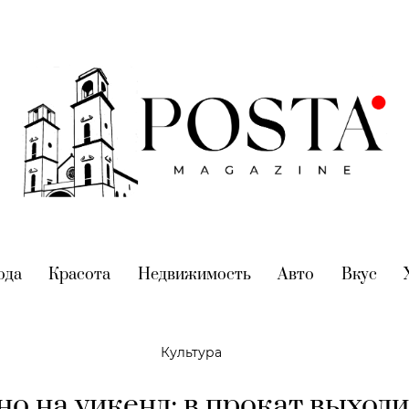
nt)
ода
(current)
Красота
(current)
Недвижимость
(current)
Авто
(current)
Вкус
(cur
Культура
но на уикенд: в прокат выход