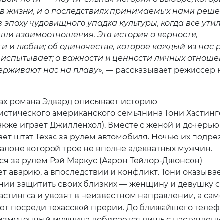
в жизни, и о последствиях принимаемых нами реше
 эпоху чудовищного упадка культуры, когда все ути
ши взаимоотношения. Эта история о верности,
и и любви; об одиночестве, которое каждый из нас 
 испытывает; о важности и ценности личных отноше
ерживают нас на плаву»,
— рассказывает режиссер 
ах романа Эдвард описывает историю
истического американского семьянина Тони Хастинг
также играет Джилленхол). Вместе с женой и дочерью
ает штат Техас за рулем автомобиля. Ночью их подре
салоне которой трое не вполне адекватных мужчин.
я за рулем Рэй Маркус (Аарон Тейлор-Джонсон)
т аварию, а впоследствии и конфликт. Тони оказыва
янии защитить своих близких — женщину и девушку 
астингса и увозят в неизвестном направлении, а сам
ют посреди техасской прерии. До ближайшего теле
измученный мужчина добирается лишь с наступлен