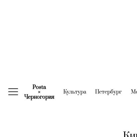
Posta
Культура
(current)
Петербург
(curre
М
×
Черногория
(current)
Ки