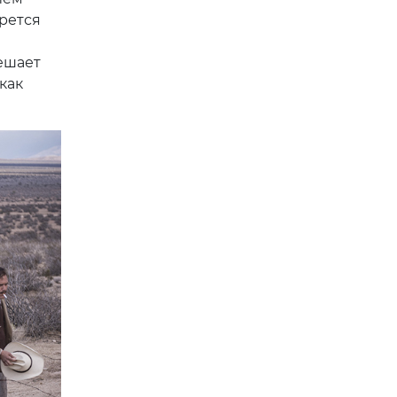
рется
ешает
как