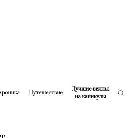
Лучшие виллы
rent)
Хроника
(current)
Путешествие
(current)
на каникулы
(current)
ит