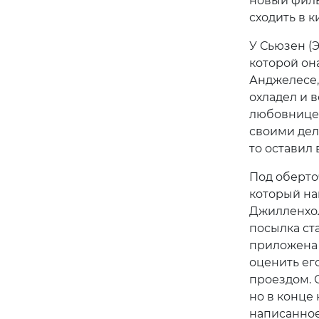
новый филь
сходить в к
У Сьюзен (
которой он
Анджелесе, 
охладел и 
любовницей
своими дел
то оставил
Под оберто
который н
Джилленхол
посылка ст
приложена 
оценить его
проездом. 
но в конце 
написанное