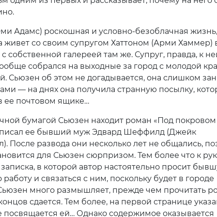
м одним из первых и рассказывает, почему на него 
ино.
Эми Адамс) роскошная и условно-безоблачная жизнь
а живет со своим супругом Хаттоном (Арми Хаммер) 
с собственной галереей там же. Супруг, правда, к не
вообще собрался на выходные за город с молодой кр
. Сьюзен об этом не догадывается, она слишком зан
ами — на днях она получила странную посылку, кото
 в ее почтовом ящике…
чной бумагой Сьюзен находит роман «Под покровом 
аписал ее бывший муж Эдвард Шеффилд (Джейк
). После развода они несколько лет не общались, по
ановится для Сьюзен сюрпризом. Тем более что к ру
записка, в которой автор настоятельно просит быв
 работу и связаться с ним, поскольку будет в городе
Сьюзен много размышляет, прежде чем прочитать ро
концов сдается. Тем более, на первой странице указа
 посвящается ей… Однако содержимое оказывается