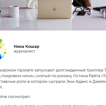
Ника Кошар
журналист
широком прокате запускают долгожданный триллер 
 покровом ночи», снятый по роману Остина Райта «Т
 главные роли в котором сыграли Эми Адамс и Джейк
л.
zine посмотрел