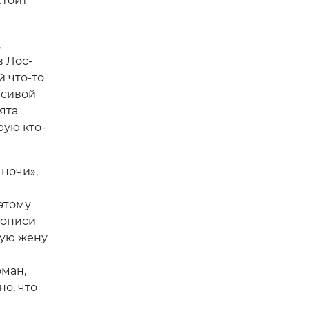
стоит
,
в Лос-
й что-то
асивой
ята
рую кто-
ночи»,
этому
кописи
шую жену
ман,
но, что