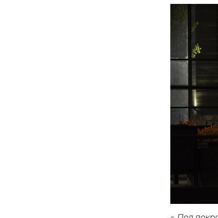
«„Под покр