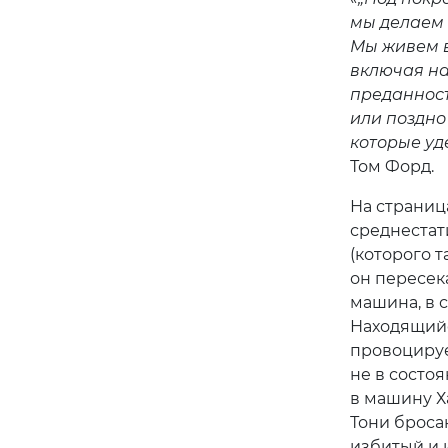
мы делаем 
Мы живем в
включая на
преданност
или поздно
которые уд
Том Форд.
На страниц
среднестат
(которого 
он пересек
машина, в 
Находящийс
провоцируе
не в состо
в машину Х
Тони броса
избитый и 