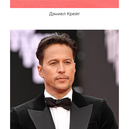
Дэниел Крейг