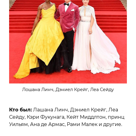
Лошана Линч, Дэниел Крейг, Леа Сейду
Кто был:
Лашана Линч, Дэниел Крейг, Леа
Сейду, Кэри Фукунага, Кейт Миддлтон, принц
Уильям, Ана де Армас, Рами Малек и другие.