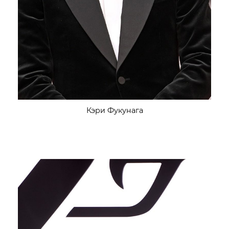
Кэри Фукунага