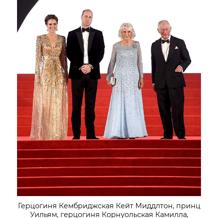
Герцогиня Кембриджская Кейт Миддлтон, принц
Уильям, герцогиня Корнуольская Камилла,