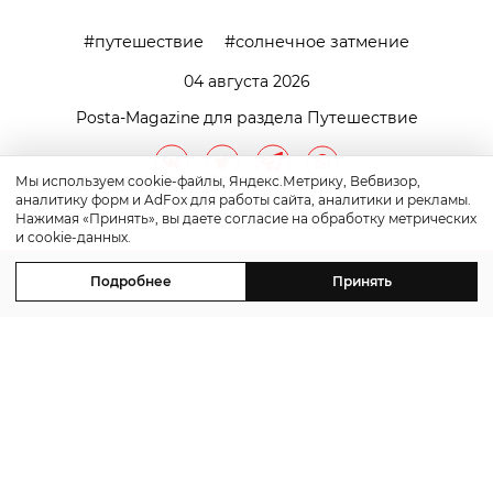
путешествие
солнечное затмение
04 августа 2026
Posta-Magazine для раздела Путешествие
Мы используем cookie-файлы, Яндекс.Метрику, Вебвизор,
аналитику форм и AdFox для работы сайта, аналитики и рекламы.
Нажимая «Принять», вы даете согласие на обработку метрических
и cookie-данных.
Подробнее
Принять
контакты
реклама
©2011-2026 Posta-Magazine
Сайт может содержать контент, не предназначенный