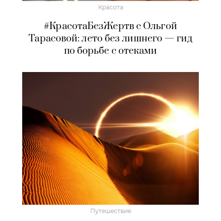
Красота
#КрасотаБезЖертв с Ольгой
Тарасовой: лето без лишнего — гид
по борьбе с отеками
Путешествие