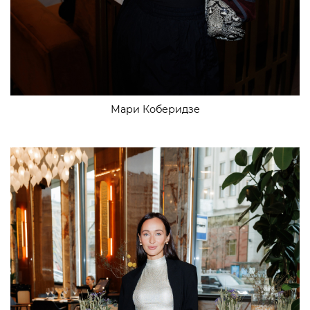
Мари Коберидзе