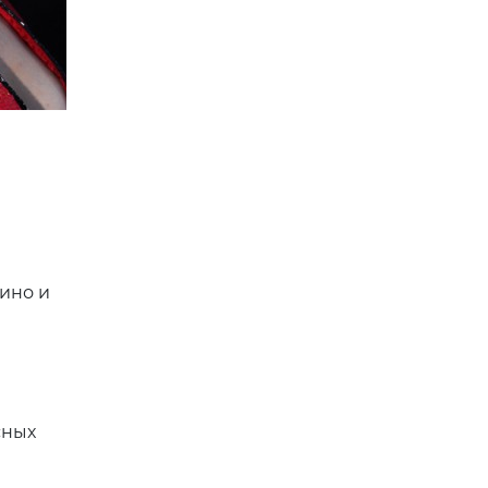
ино и
сных