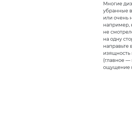
Многие диз
убранные в
или очень н
например, 
не смотрелс
на одну сто
направьте 
изящность п
(главное — 
ощущение 