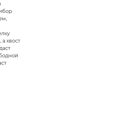
и
рибор
ем,
елку
 а хвост
даст
ободной
аст