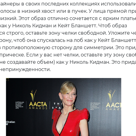
айнеры в своих последних коллекциях использовал
олосы в низкий хвост или в пучек. У лица прямой п
изкий. Этот образ отлично сочетается с ярким плать
как у Николь Кидман и Кейт Бланшетт. Чтоб образ
я строго, оставьте зону челки свободной. Уложите ч
рону, чтоб она спускалась на лоб как у Кейт Бланшетт,
в противоположную сторону для симметрии. Это при
рическе. Если у вас нет челки, оставьте эту зону св
не создавайте объем) как у Николь Кидман. Это прид
непринужденности.