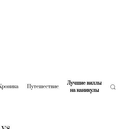
Лучшие виллы
rent)
Хроника
(current)
Путешествие
(current)
на каникулы
(current)
 vs