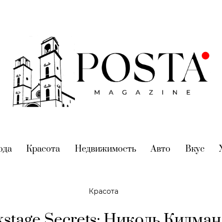
nt)
ода
(current)
Красота
(current)
Недвижимость
(current)
Авто
(current)
Вкус
(cur
Красота
stage Secrets: Николь Кидман