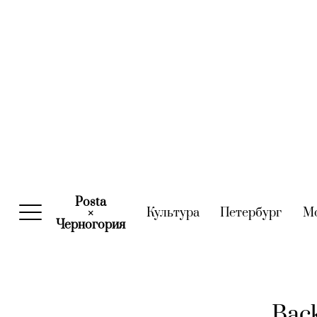
Posta
Культура
(current)
Петербург
(curre
М
×
Черногория
(current)
Back