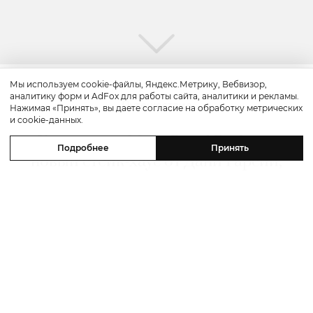
Мы используем cookie-файлы, Яндекс.Метрику, Вебвизор,
аналитику форм и AdFox для работы сайта, аналитики и рекламы.
Путешествие
Нажимая «Принять», вы даете согласие на обработку метрических
и cookie-данных.
Каникулы в Maxx Royal Bodrum:
Подробнее
Принять
новый стейк-хаус от Дани Гарсии,
лучшие виды на море и
легендарные вечеринки в Scorpios
07 августа 2026