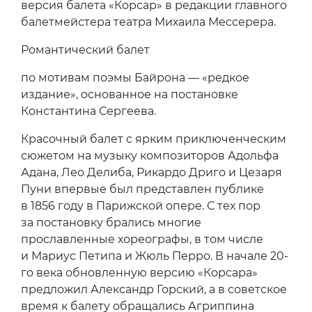
версия балета «Корсар» в редакции главного
балетмейстера театра Михаила Мессерера.
Романтический балет
по мотивам поэмы Байрона — «редкое
издание», основанное на постановке
Константина Сергеева.
Красочный балет с ярким приключенческим
сюжетом на музыку композиторов Адольфа
Адана, Лео Делиба, Рикардо Дриго и Цезаря
Пуни впервые был представлен публике
в 1856 году в Парижской опере. С тех пор
за постановку брались многие
прославленные хореографы, в том числе
и Мариус Петипа и Жюль Перро. В начале 20-
го века обновленную версию «Корсара»
предложил Александр Горский, а в советское
время к балету обращались Агриппина