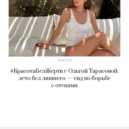
Красота
#КрасотаБезЖертв с Ольгой Тарасовой:
лето без лишнего — гид по борьбе
с отеками