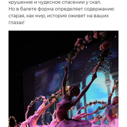
крушение и чудесное спасении у скал.
Но в балете форма определяет содержание:
старая, как мир, история оживет на ваших
глазах!