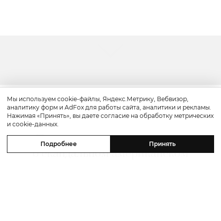
Мы используем cookie-файлы, Яндекс.Метрику, Вебвизор,
аналитику форм и AdFox для работы сайта, аналитики и рекламы.
Культура
Нажимая «Принять», вы даете согласие на обработку метрических
и cookie-данных.
«Прайм-тайм»: трейлер драмы
Подробнее
Принять
о скандальном американском
реалити-шоу «Поймать хищника»
с Робертом Паттинсоном в главной
роли