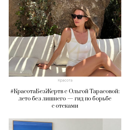
Красота
#КрасотаБезЖертв с Ольгой Тарасовой:
лето без лишнего — гид по борьбе
с отеками