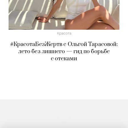
Красота
#КрасотаБезЖертв с Ольгой Тарасовой:
лето без лишнего — гид по борьбе
с отеками