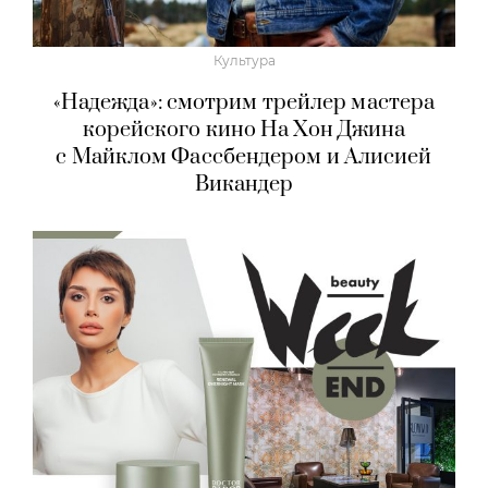
Культура
«Надежда»: смотрим трейлер мастера
корейского кино На Хон Джина
с Майклом Фассбендером и Алисией
Викандер