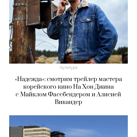
Культура
«Надежда»: смотрим трейлер мастера
корейского кино На Хон Джина
с Майклом Фассбендером и Алисией
Викандер