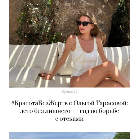
Красота
#КрасотаБезЖертв с Ольгой Тарасовой:
лето без лишнего — гид по борьбе
с отеками