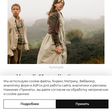
Культура
Марго Робби или Кая Скоделарио:
Мы используем cookie-файлы, Яндекс.Метрику, Вебвизор,
в повторный прокат выходит «Грозовой
аналитику форм и AdFox для работы сайта, аналитики и рекламы.
перевал» Андреа Арнольд 2011 года
Нажимая «Принять», вы даете согласие на обработку метрических
и cookie-данных.
Подробнее
Принять