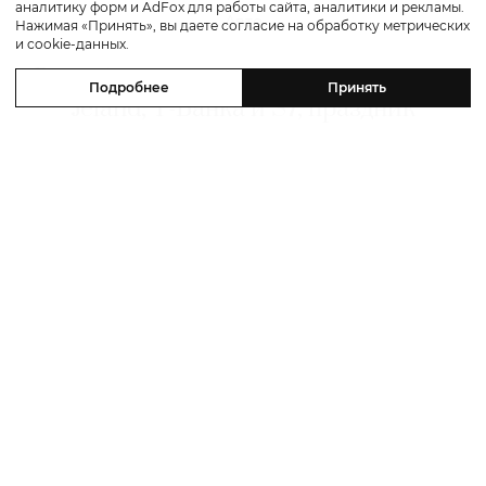
аналитику форм и AdFox для работы сайта, аналитики и рекламы.
Авто
Нажимая «Принять», вы даете согласие на обработку метрических
и cookie-данных.
Posta Авто: итоги совместной акции
Подробнее
Принять
Jeland, Т-Банка и S7, праздник
бренда Jetour в Нижнем Новгороде
и приглашение в гольф-клуб
«Завидово» для покупателей Avatr
10 августа 2026