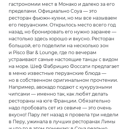
гастрономии мест в Монако и далеко за его
пределами. Официально Coya — это
ресторан фьюжн-кухни, но мы все называем
его перуанским. Открылось место всего год
назад, но бронировать его нужно заранее —
настолько здесь хорошо и вкусно. Ресторан
большой, его поделили на несколько зон
и Pisco Bar & Lounge, где по вечерам
устраивают самые настоящие танцы с видом
на море. Шеф Фабрицио Фоссати предлагает
в меню известные перуанские блюда —
но в собственном оригинальном прочтении.
Например, авокадо подают с кукурузными
чипсами — именно так, как любят делать
рестораны на юге Франции. Обязательно
надо пробовать сет из севиче — это очень
вкусно! Пару лет назад я провела три недели
в Перу, ужинала в лучших ресторанах Лимы
и что-то в этом понимаю: в Coya реально