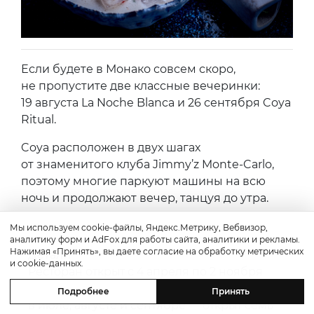
Если будете в Монако совсем скоро,
не пропустите две классные вечеринки:
19 августа La Noche Blanca и 26 сентября Coya
Ritual.
Coya расположен в двух шагах
от знаменитого клуба Jimmy’z Monte-Carlo,
поэтому многие паркуют машины на всю
ночь и продолжают вечер, танцуя до утра.
Мы используем cookie-файлы, Яндекс.Метрику, Вебвизор,
аналитику форм и AdFox для работы сайта, аналитики и рекламы.
Нажимая «Принять», вы даете согласие на обработку метрических
Детали
и cookie-данных.
Ресторан открыт с 4 апреля по 2 ноября
2019 года. В июне закрыт по вторникам,
Подробнее
Принять
в июле, августе и сентябре — открыт семь