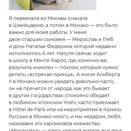
Я переехала из Москвы сначала
в Швейцарию, а потом в Монако — это было
важно для моей работы. У меня
двое старших сыновей — Мирослав и Глеб
и дочь Наталья-Федерика, которой недавно
исполнилось 6 лет. Натуля сейчас ходит
в школу в Монте-Карло, где, конечно же,
разучила книксен — поклон, который нужно
делать, «встречая принца». А князя Альберта
II в Монако можно увидеть довольно часто,
он не прячется от народа, как это бывает
в других государствах: спокойно обедает
в любимом японском Yoshi, часто приезжает
в Hôtel de Paris или на мероприятия в Казино.
Русских в Монако много, и мы недаром, любя,
называем это карликовое княжество
«Монаковка» — здесь каждый житель все друг