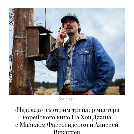
Культура
«Надежда»: смотрим трейлер мастера
корейского кино На Хон Джина
с Майклом Фассбендером и Алисией
Викандер