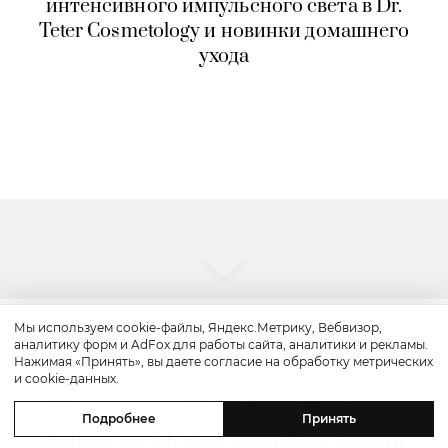
интенсивного импульсного света в Dr.
Teter Cosmetology и новинки домашнего
ухода
Мы используем cookie-файлы, Яндекс.Метрику, Вебвизор,
аналитику форм и AdFox для работы сайта, аналитики и рекламы.
Путешествие
Нажимая «Принять», вы даете согласие на обработку метрических
и cookie-данных.
Каникулы в Maxx Royal Bodrum:
Подробнее
Принять
новый стейк-хаус от Дани Гарсии,