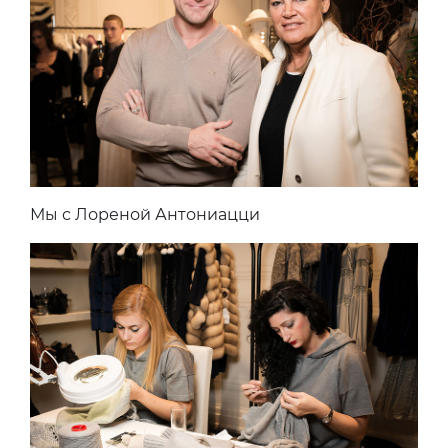
Мы с Лореной Антониацци