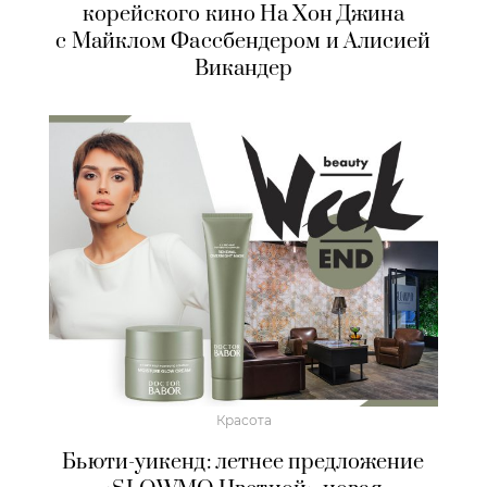
корейского кино На Хон Джина
с Майклом Фассбендером и Алисией
Викандер
Красота
Бьюти-уикенд: летнее предложение