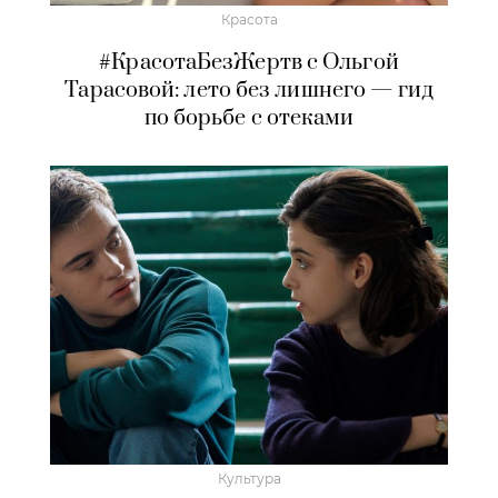
Красота
#КрасотаБезЖертв с Ольгой
Тарасовой: лето без лишнего — гид
по борьбе с отеками
Культура