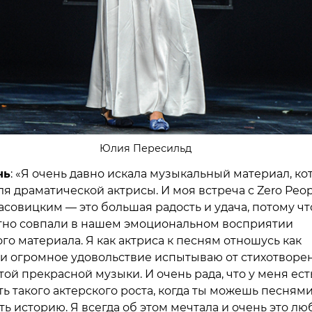
Юлия Пересильд
чь
: «Я очень давно искала музыкальный материал, к
я драматической актрисы. И моя встреча с Zero Peop
асовицким — это большая радость и удача, потому чт
но совпали в нашем эмоциональном восприятии
го материала. Я как актриса к песням отношусь как
 и огромное удовольствие испытываю от стихотворе
той прекрасной музыки. И очень рада, что у меня ест
ь такого актерского роста, когда ты можешь песням
ь историю. Я всегда об этом мечтала и очень это лю