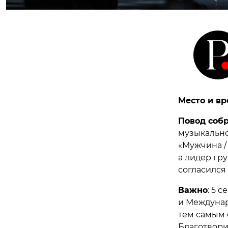
Место и вр
Повод соб
музыкально
«Мужчина /
а лидер гр
согласился 
Важно
: 5 
и Междунар
тем самым 
Благотвори