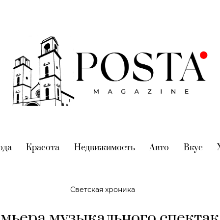
nt)
ода
(current)
Красота
(current)
Недвижимость
(current)
Авто
(current)
Вкус
(cur
Светская хроника
мьера музыкального спектак