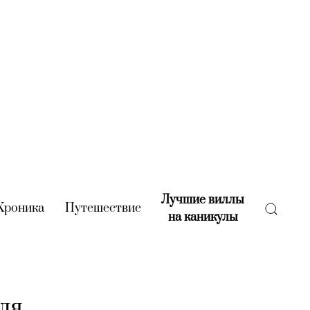
Лучшие виллы
rent)
Хроника
(current)
Путешествие
(current)
на каникулы
(current)
ля