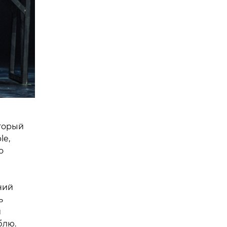
оторый
le,
о
ний
ь
и
блю.