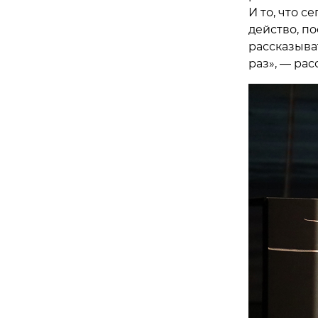
И то, что с
действо, по
рассказыва
раз», — ра