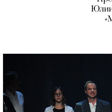
Юлии 
«