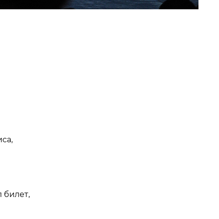
са,
 билет,