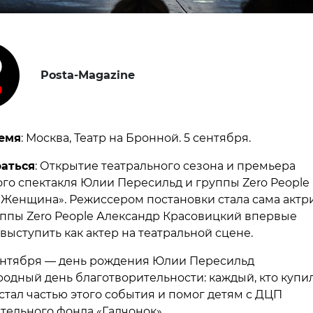
Posta-Magazine
емя
: Москва, Театр на Бронной. 5 сентября.
раться
: Открытие театрального сезона и премьера
го спектакля Юлии Пересильд и группы Zero People
 Женщина». Режиссером постановки стала сама актри
уппы Zero People Александр Красовицкий впервые
выступить как актер на театральной сцене.
сентября — день рождения Юлии Пересильд
одный день благотворительности: каждый, кто купил
стал частью этого события и помог детям с ДЦП
тельного фонда «Галчонок».