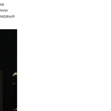
ее
нями
 первый