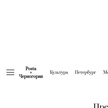
Posta
Культура
(current)
Петербург
(curre
М
×
Черногория
(current)
Пре