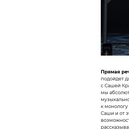
Прямая ре
подойдет дл
с Сашей Кр
мы абсолют
музыкально
к монологу
Саши и от э
возможност
рассказыват