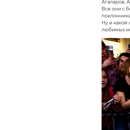
Агаларов, А
Все они с 
поклонника
Ну и какой
любимых и