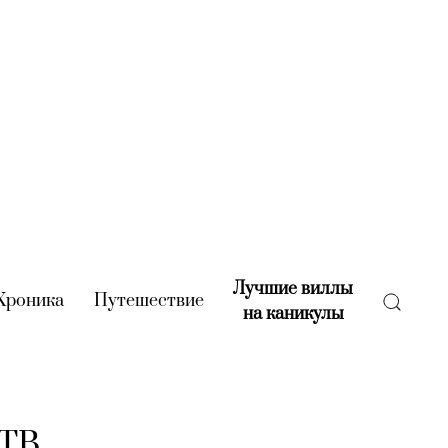
Лучшие виллы
rent)
Хроника
(current)
Путешествие
(current)
на каникулы
(current)
-ТВ