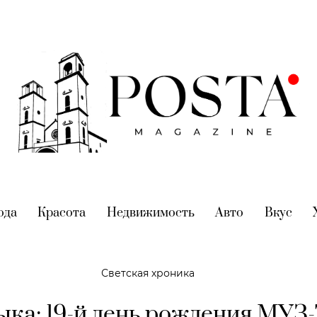
nt)
ода
(current)
Красота
(current)
Недвижимость
(current)
Авто
(current)
Вкус
(cur
Светская хроника
ка: 19-й день рождения МУЗ