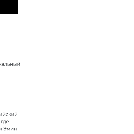
ыкальный
сийский
 где
ли Эмин