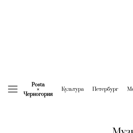
Posta
Культура
(current)
Петербург
(curre
М
×
Черногория
(current)
Музы