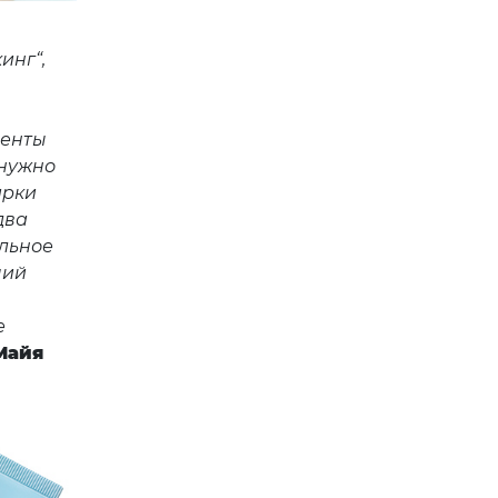
инг“,
иенты
 нужно
арки
два
ельное
чий
е
Майя