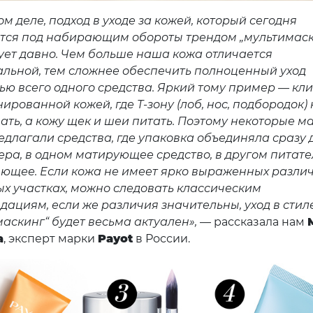
м деле, подход в уходе за кожей, который сегодня
тся под набирающим обороты трендом „мультимаск
ует давно. Чем больше наша кожа отличается
альной, тем сложнее обеспечить полноценный уход
ью всего одного средства. Яркий тому пример — кл
ированной кожей, где Т-зону (лоб, нос, подбородок)
ать, а кожу щек и шеи питать. Поэтому некоторые м
едлагали средства, где упаковка объединяла сразу 
ера, в одном матирующее средство, в другом питат
ющее. Если кожа не имеет ярко выраженных разли
ых участках, можно следовать классическим
дациям, если же различия значительны, уход в стил
аскинг“ будет весьма актуален»,
— рассказала нам
а
, эксперт марки
Payot
в России.