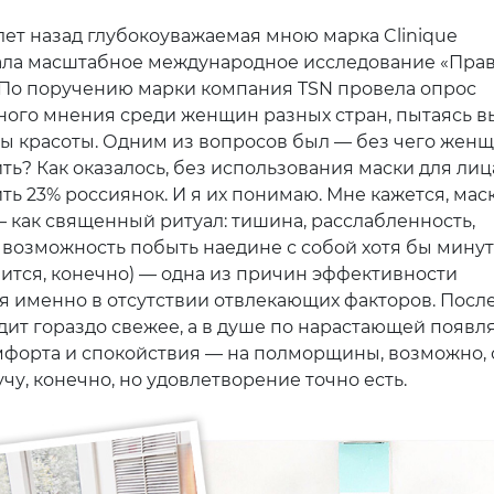
лет назад глубокоуважаемая мною марка Clinique
ла масштабное международное исследование «Пра
. По поручению марки компания TSN провела опрос
ого мнения среди женщин разных стран, пытаясь в
ты красоты. Одним из вопросов был — без чего жен
ть? Как оказалось, без использования маски для лиц
ть 23% россиянок. И я их понимаю. Мне кажется, мас
как священный ритуал: тишина, расслабленность,
 возможность побыть наедине с собой хотя бы минут
чится, конечно) — одна из причин эффективности
я именно в отсутствии отвлекающих факторов. Посл
дит гораздо свежее, а в душе по нарастающей появл
мфорта и спокойствия — на полморщины, возможно, 
чу, конечно, но удовлетворение точно есть.