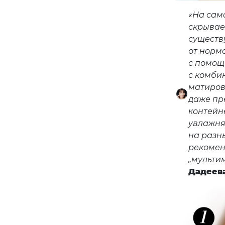
«На само
скрывае
существ
от норм
с помощ
с комбин
матиров
даже пр
контейн
увлажня
на разн
рекомен
„мультим
Дадеев