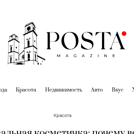
nt)
ода
(current)
Красота
(current)
Недвижимость
(current)
Авто
(current)
Вкус
(cur
Красота
альная косметичка: почему в