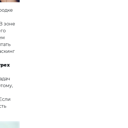
ородке
В зоне
его
ем
итать
аскинг
трех
адач
тому,
Если
сть