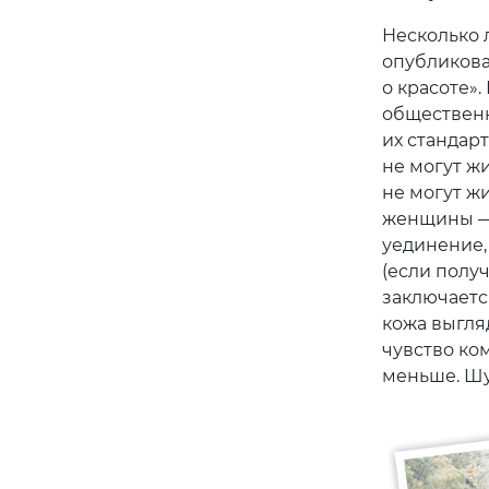
Несколько 
опубликова
о красоте»
общественн
их стандар
не могут жи
не могут жи
женщины — 
уединение,
(если полу
заключаетс
кожа выгля
чувство ко
меньше. Шу