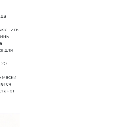
вда
ыяснить
щины
а
ка для
 20
е маски
яется
станет