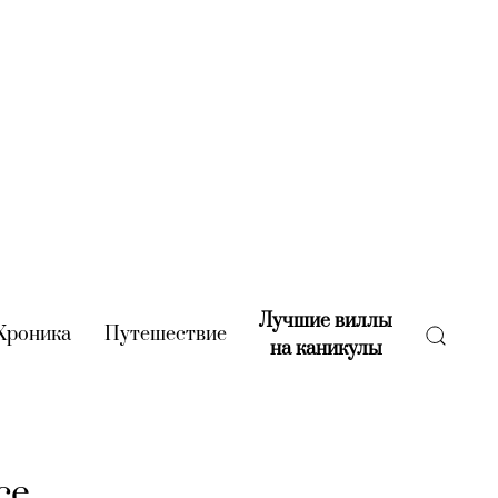
Лучшие виллы
rent)
Хроника
(current)
Путешествие
(current)
на каникулы
(current)
се