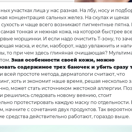
ных участках лица у нас разная. На лбу, носу и подб
кая концентрация сальных желез. На скулах и щеках
 сухость и чаще всего возникают пигментные пятна. 
 самая тонкая и нежная кожа, на которой быстрее вс
рвые морщинки. И если надо очистить Т-зону, то зач
ющая маска, и если, наоборот, надо увлажнить и нап
лы, то при чем здесь глиняная очищающая? Мультим
этом.
Зная особенности своей кожи, можно
овать содержимое трех баночек и убить сразу 
 всей простоте метода, дерматологи считают, что
инг, хоть и экономит наше время, решая несколько з
но, может стать источником жестокой аллергии. Поэ
 и решились следовать новому веянию, стоит
льно протестировать каждую маску по отдельности. 
, начните с сочетания двух продуктов. Так вероятно
кие средства действительно работают, гораздо выше.