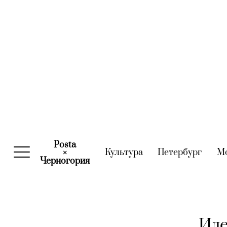
Posta
Культура
(current)
Петербург
(curre
М
×
Черногория
(current)
Иде