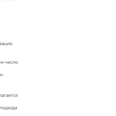
зация,
ем число
м.
лагается
 подхода