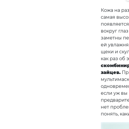
Кожа на раз
самая высо
появляется
вокруг глаз
заметны пе
ей увлажня
щеки и ску
как раз об 
скомбинир
зайцев.
При
мультимаск
одновремен
если уж вы
предварите
нет проблем
понять, ка