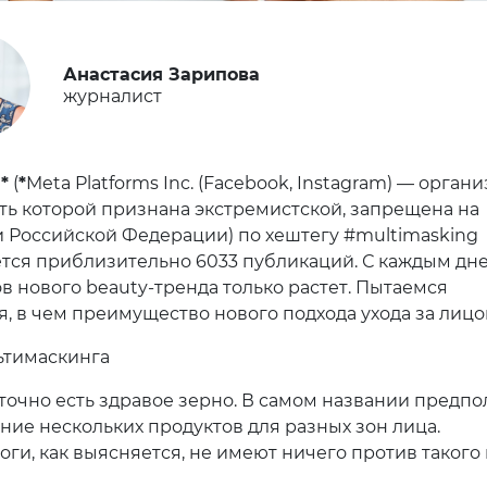
Анастасия Зарипова
журналист
m
*
(
*
Meta Platforms Inc. (Facebook, Instagram) — органи
ть которой признана экстремистской, запрещена на
 Российской Федерации) по хештегу #multimasking
тся приблизительно 6033 публикаций. С каждым дн
в нового beauty-тренда только растет. Пытаемся
я, в чем преимущество нового подхода ухода за лицо
ьтимаскинга
точно есть здравое зерно. В самом названии предпо
ние нескольких продуктов для разных зон лица.
оги, как выясняется, не имеют ничего против такого