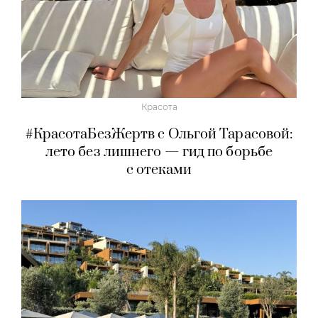
Красота
#КрасотаБезЖертв с Ольгой Тарасовой:
лето без лишнего — гид по борьбе
с отеками