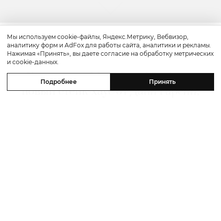
Мы используем cookie-файлы, Яндекс.Метрику, Вебвизор,
аналитику форм и AdFox для работы сайта, аналитики и рекламы.
Путешествие
Нажимая «Принять», вы даете согласие на обработку метрических
и cookie-данных.
Каникулы в Maxx Royal Bodrum:
Подробнее
Принять
новый стейк-хаус от Дани Гарсии,
лучшие виды на море и
легендарные вечеринки в Scorpios
07 августа 2026