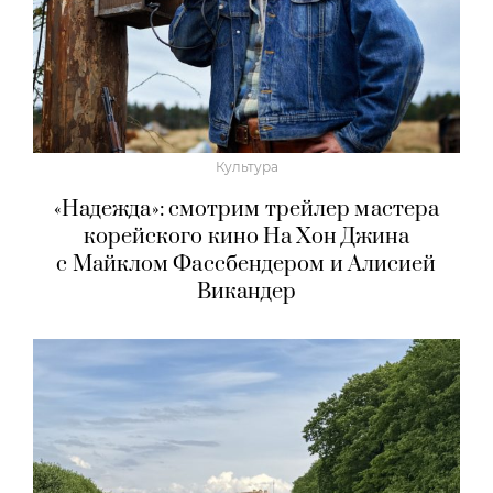
Культура
«Надежда»: смотрим трейлер мастера
корейского кино На Хон Джина
с Майклом Фассбендером и Алисией
Викандер