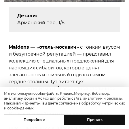
Детали:
Армянский пер., 1/8
Maidens — «отель-москвич»
с тонким вкусом
и безупречной репутацией — представил
коллекцию специальных предложений для
настоящих сибаритов, которые ценят
элегантность и стильный отдых в самом
сердце столицы. Тут витает дух
конструктивизма и благородной столичной
Мы используем cookie-файлы, Яндекс.Метрику, Вебвизор,
интеллигенции — и тут к отдыху каждого
аналитику форм и AdFox для работы сайта, аналитики и рекламы.
постояльца относятся с особым вниманием.
Нажимая «Принять», вы даете согласие на обработку метрических
и cookie-данных.
В рамках семейного предложения «Своим —
Подробнее
Принять
половину» Maidens Hotel предлагает второй
номер категории «Премиум Кинг/Твин» со