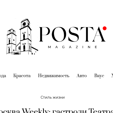
nt)
ода
(current)
Красота
(current)
Недвижимость
(current)
Авто
(current)
Вкус
(cur
Стиль жизни
сква Weekly: гастроли Театр