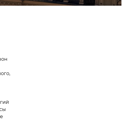
зон
ого,
огий
сы
ле