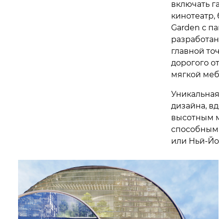
включать г
кинотеатр, 
Garden с п
разработан
главной то
дорогого о
мягкой меб
Уникальная
дизайна, в
высотным м
способным 
или Ньй-Йо