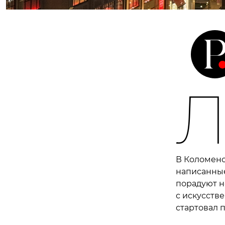
В Коломенс
написанные
порадуют н
с искусств
стартовал 