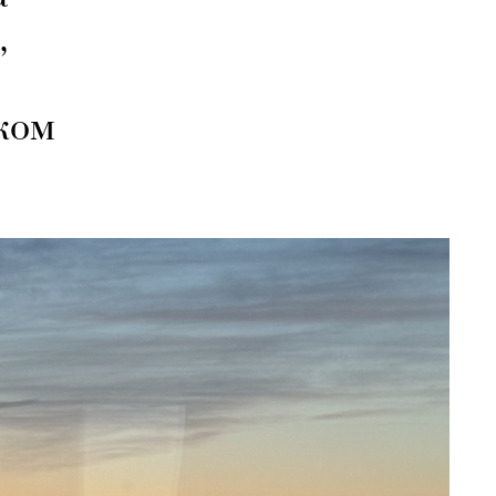
,
ком