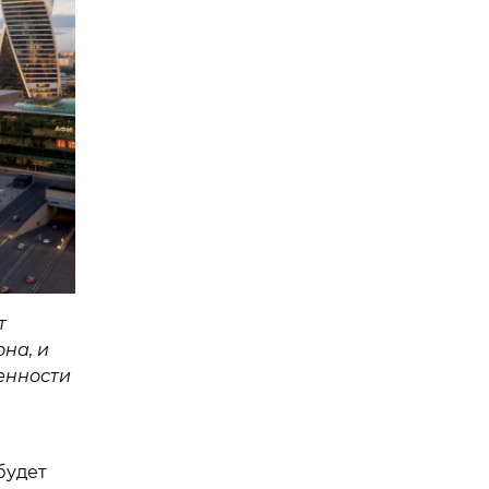
т
на, и
енности
будет