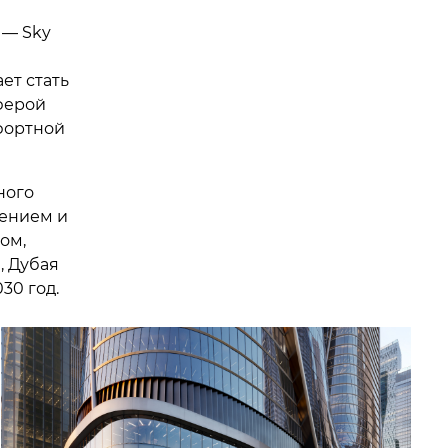
 — Sky
ет стать
ферой
фортной
ного
нением и
ом,
, Дубая
30 год.