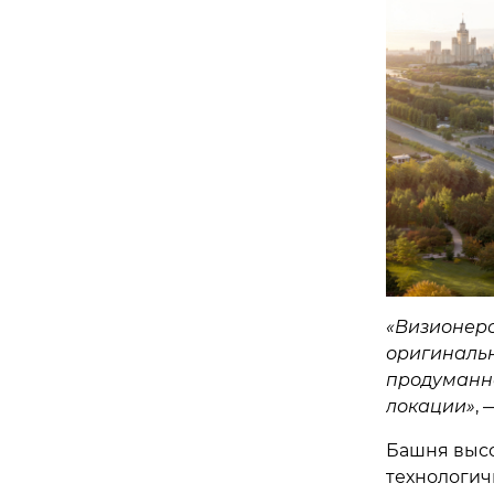
«Визионерс
оригинальн
продуманн
локации»
,
Башня высо
технологич