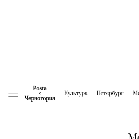
Posta
Культура
(current)
Петербург
(curre
М
×
Черногория
(current)
Мо