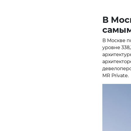
В Мос
самым
В Москве п
уровне 338
архитектур
архитектор
девелоперо
MR Private.