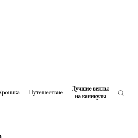
Лучшие виллы
rent)
Хроника
(current)
Путешествие
(current)
на каникулы
(current)
а