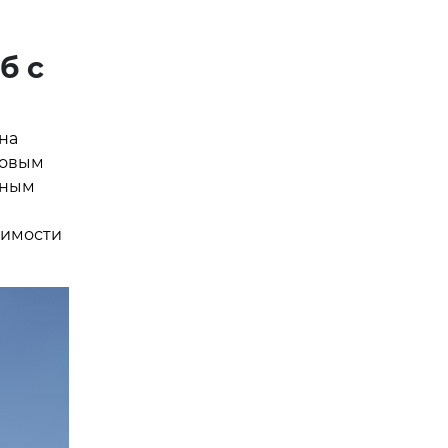
б с
на
новым
вным
жимости