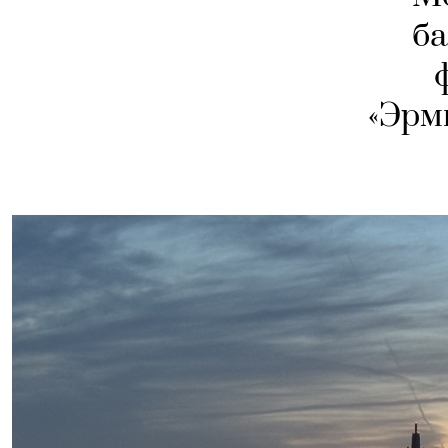
ба
«Эрм