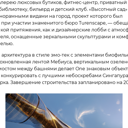
алерею люксовых бутиков, фитнес-центр, приватный
библиотеку, бильярд и детский клуб. «Высотный сад»
анорамными видами на город, проект которого был
 при участии знаменитого бюро Turenscape, — обеща
чкой притяжения, как и дизайнерские лобби с атмос
теля, оснащенные зеркальными скульптурами и ком
елью.
 архитектура в стиле эмо-тек с элементами биофиль
дохновленная лентой Мебиуса, вертикальным озеле
остом между башнями делает One знаковым объект
конкурировать с лучшими небоскребами Сингапура
рка. Завершение строительства запланировано на 20