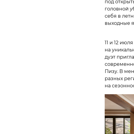
под открыт
головной у
себя в лет
выходные я
11 и 12 июл
на уникаль
дуэт пригл
современно
Пизу. В ме
разных рег
на сезоннос