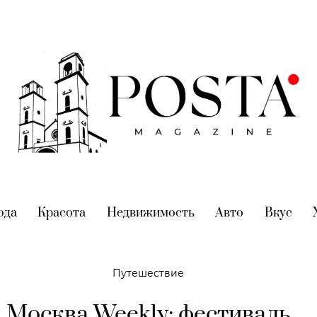
nt)
ода
(current)
Красота
(current)
Недвижимость
(current)
Авто
(current)
Вкус
(cur
Путешествие
Москва Weekly: фестиваль