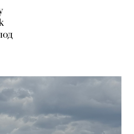
у
k
под