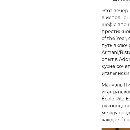
Этот вечер
в исполнен
шеф с впеч
престижного
of the Year
путь включа
Armani/Rist
опыт в Add
кухне соче
итальянски
Мануэль Пиз
итальянско
École Ritz 
руководство
между сред
каждое блю