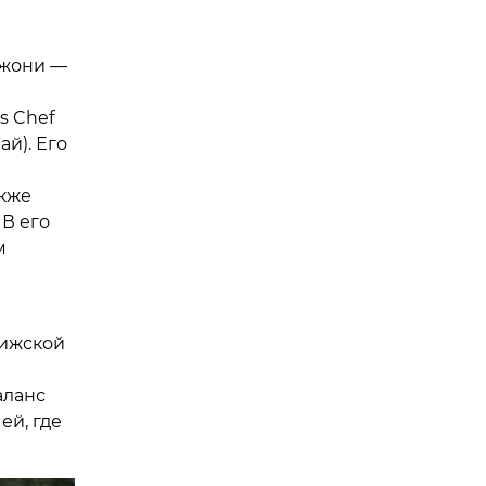
джони —
s Chef
ай). Его
акже
 В его
м
рижской
аланс
й, где