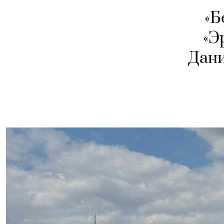
«Б
«Э
Дани