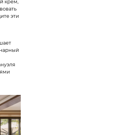
й крем,
вовать
ите эти
ашает
инарный
ануэля
иями