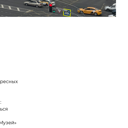
ересных
:
ться
 Музей»