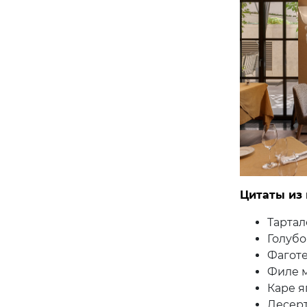
Цитаты из
Тартал
Голубо
Фаготе
Филе м
Каре я
Десерт