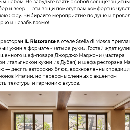
ым небом. Не забудьте взять с собой солнцезащитны
бор и веер — эти вещи помогут вам комфортно чувст
нюю жару. Выбирайте мероприятие по душе и провед
рко и незабываемо!
я ресторан
IL Ristorante
в отеле Stella di Mosca пригл
ный ужин в формате «четыре руки». Гостей ждет кул
ашенного шеф-повара Джорджо Маджони (мастера
й итальянской кухни из Дубая) и шефа ресторана М
ню — десять авторских блюд, вдохновленных традиц
ионов Италии, но переосмысленных с акцентом
ть, текстуры и гармонию вкусов.