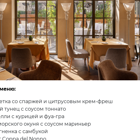
 меню:
етка со спаржей и цитрусовым крем-фреш
й тунец с соусом тоннато
лли с курицей и фуа-гра
орского окуня с соусом мариньер
гненка с самбукой
 Coppa del Nonno