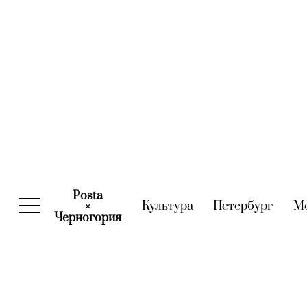
Posta
Культура
(current)
Петербург
(curre
М
×
Черногория
(current)