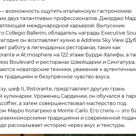
 — возможность ощутить итальянскую гастрономию
ии двух талантливых профессионалов. Джорджо Ма
атляющей международной карьерой. Выпускник
 Collegio Ballerini, обладатель награды Executive Sou
, сегодня он возглавляет кухню в Address Sky View (Дуб
ет работу в легендарных ресторанах, таких как
orante и At.mosphere на 122 этаже Бурдж-Халифы, а т
ress Boulevard и ресторанах Швейцарии и Сингапура.
таются новаторские техники, уважение к аутентичны
м традициям и безупречное чувство вкуса.
у, шеф IL Ristorante, представляет другую грань
й кулинарии. Уроженец Сардинии, он обучался в па
Escoffier, а затем совершенствовал мастерство под
м Мауро Колагреко в Monte-Carlo. Его стиль — это б
иземноморскими традициями и современной подаче
до рассказывает историю через вкус и текстуры.