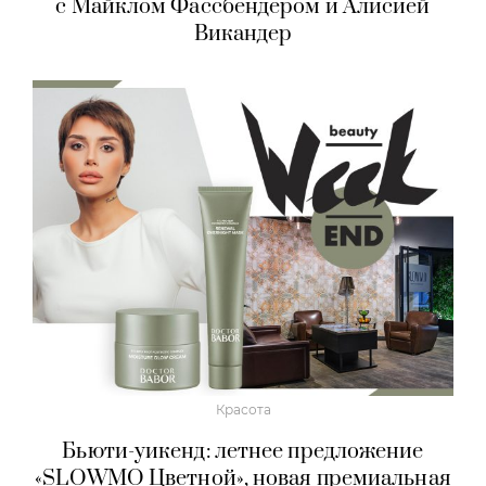
с Майклом Фассбендером и Алисией
Викандер
Красота
Бьюти-уикенд: летнее предложение
«SLOWMO Цветной», новая премиальная