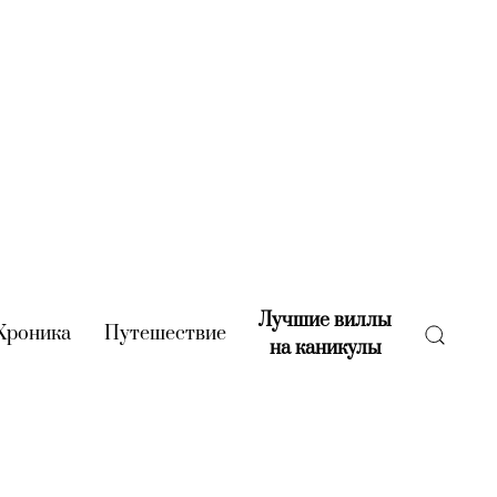
Лучшие виллы
rent)
Хроника
(current)
Путешествие
(current)
на каникулы
(current)