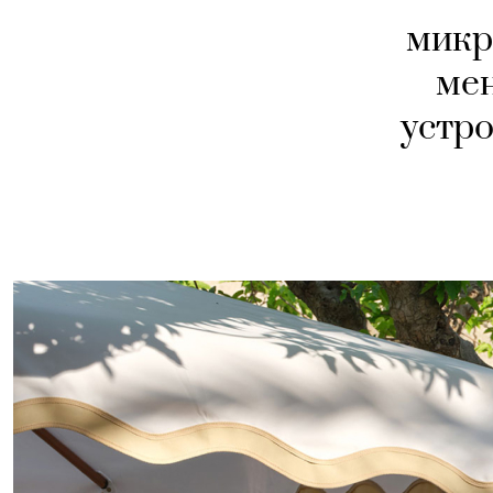
микр
ме
устро