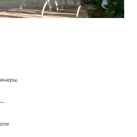
айнеры,
 —
ропе