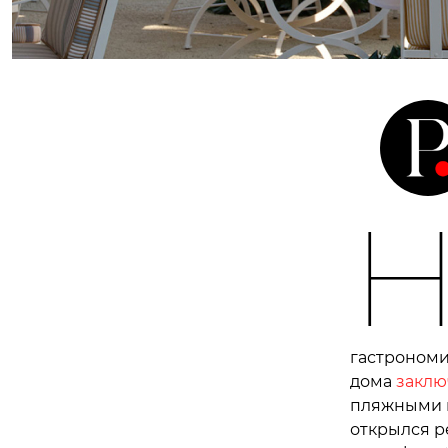
гастрономи
дома
заклю
пляжными к
открылся р