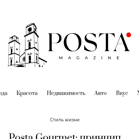
nt)
ода
(current)
Красота
(current)
Недвижимость
(current)
Авто
(current)
Вкус
(cur
Стиль жизни
Posta Gourmet: принцип