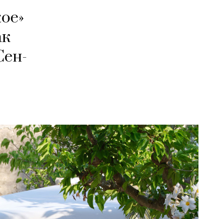
ое»
ак
Сен-