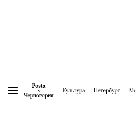
Posta
Культура
(current)
Петербург
(curre
М
×
Черногория
(current)