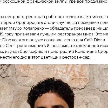
 роскошной французской виллы, где все продумано
а непросто: ресторан работает только в летний сезо
ябрь, и бронировать столик лучше за несколько неде
чает Мауро Колагреко — обладатель трех звезд Мишл
2019 году признавали лучшим рестораном мира. Это н
с Dior: до этого он уже создавал меню для Café Dior в
Для Сен-Тропе именитый шеф вместе с командой исс
а, изучал биографию и пристрастия Кристиана Диор
ести его дух в этот цветущий ресторан-сад.