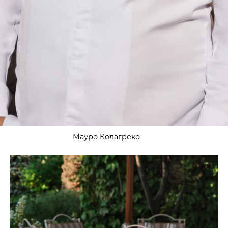
Мауро Колагреко