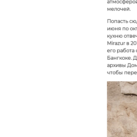
атмосферой
мелочей.
Попасть сюд
июня по окт
кухню отве
Mirazur в 
его работа 
Бангкоке. 
архивы Дом
чтобы перен