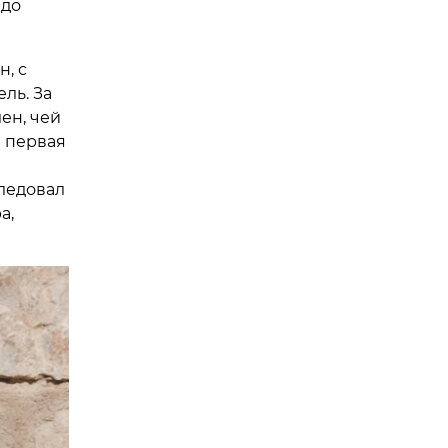
 до
н, с
ль. За
ен, чей
е первая
ледовал
а,