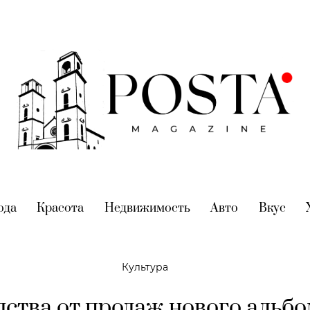
nt)
ода
(current)
Красота
(current)
Недвижимость
(current)
Авто
(current)
Вкус
(cur
Культура
дства от продаж нового альб