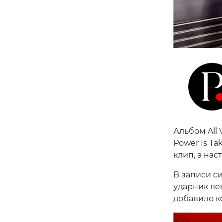
Альбом All 
Power Is T
клип, а на
В записи си
ударник ле
добавило к