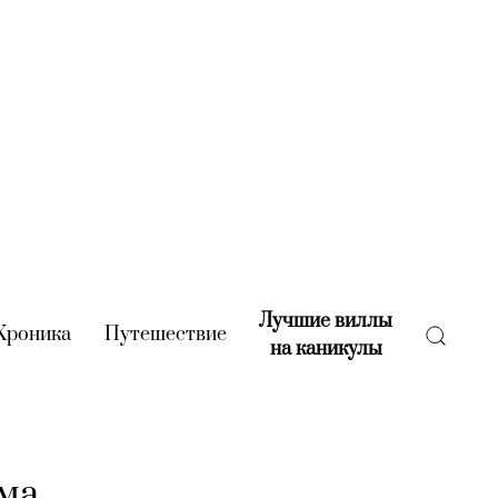
Лучшие виллы
rent)
Хроника
(current)
Путешествие
(current)
на каникулы
(current)
ома