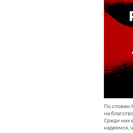
По словам 
на благотво
Среди них 
надеемся, 