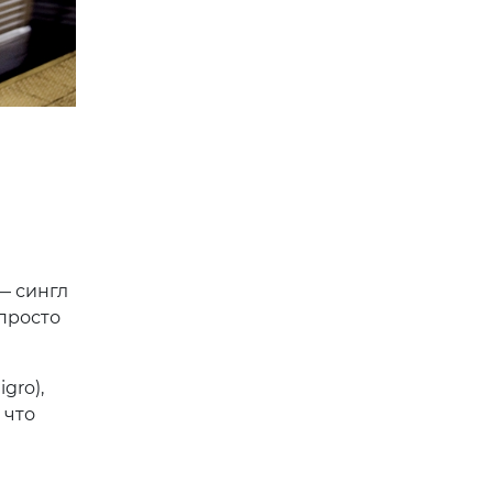
 — сингл
просто
gro),
 что