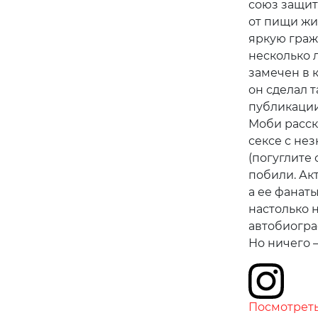
союз защит
от пищи жи
яркую граж
несколько 
замечен в к
он сделал т
публикации 
Моби расск
сексе с не
(погуглите 
побили. Ак
а ее фанат
настолько 
автобиогра
Но ничего —
Посмотреть