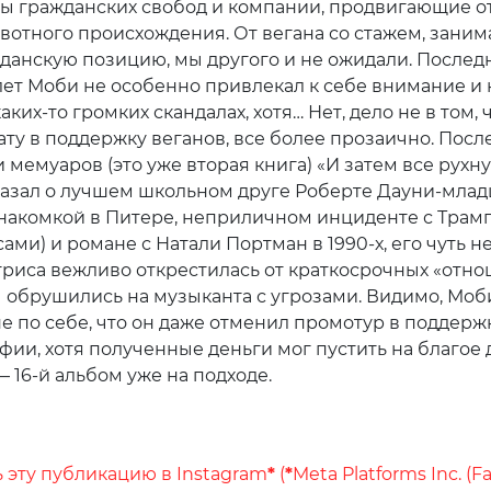
ы гражданских свобод и компании, продвигающие о
вотного происхождения. От вегана со стажем, зани
данскую позицию, мы другого и не ожидали. Послед
лет Моби не особенно привлекал к себе внимание и 
аких-то громких скандалах, хотя… Нет, дело не в том, 
ату в поддержку веганов, все более прозаично. Посл
мемуаров (это уже вторая книга) «И затем все рухнул
азал о лучшем школьном друге Роберте Дауни-млад
знакомкой в Питере, неприличном инциденте с Трам
сами) и романе с Натали Портман в 1990-х, его чуть н
триса вежливо открестилась от краткосрочных «отно
ы обрушились на музыканта с угрозами. Видимо, Моб
не по себе, что он даже отменил промотур в поддерж
фии, хотя полученные деньги мог пустить на благое 
 16-й альбом уже на подходе.
 эту публикацию в Instagram
*
(
*
Meta Platforms Inc. (F