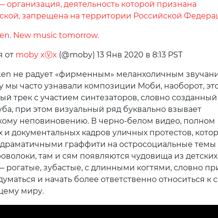
 — организация, деятельность которой признана
ской, запрещена на территории Российской Федера
ken. New music tomorrow.
я от
moby xⓋx
(@moby)
13 Янв 2020 в 8:13 PST
aken не радует «фирменным» меланхоличным звучан
у мы часто узнавали композиции Моби, наоборот, эт
ый трек с участием синтезаторов, словно созданный
уба, при этом визуальный ряд буквально взывает
кому неповиновению. В черно-белом видео, полном
 и документальных кадров уличных протестов, кото
драматичными граффити на остросоциальные темы 
оволоки, там и сям появляются чудовища из детских
 рогатые, зубастые, с длинными когтями, словно п
думаться и начать более ответственно относиться к 
щему миру.