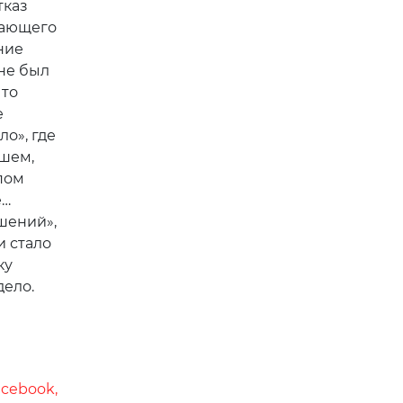
тказ
мающего
ние
не был
что
е
о», где
шем,
пом
е…
шений»,
и стало
ку
дело.
acebook,