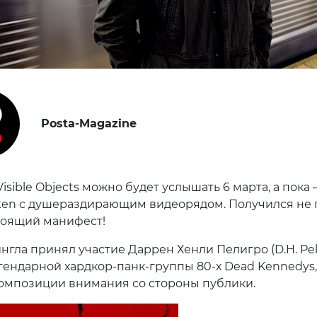
Posta-Magazine
Visible Objects можно будет услышать 6 марта, а пока
aken с душераздирающим видеорядом. Получился не 
стоящий манифест!
нгла принял участие Даррен Хенли Пелигро (D.H. Peli
гендарной хардкор-панк-группы 80-х Dead Kennedys,
омпозиции внимания со стороны публики.