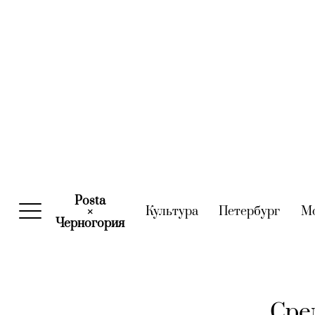
Posta
Культура
(current)
Петербург
(curre
М
×
Черногория
(current)
Сре