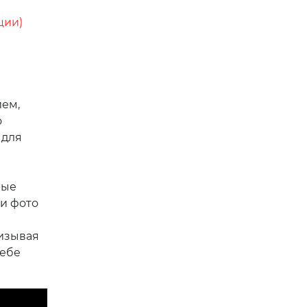
ции)
ием,
о
 для
рые
и фото
ризывая
себе