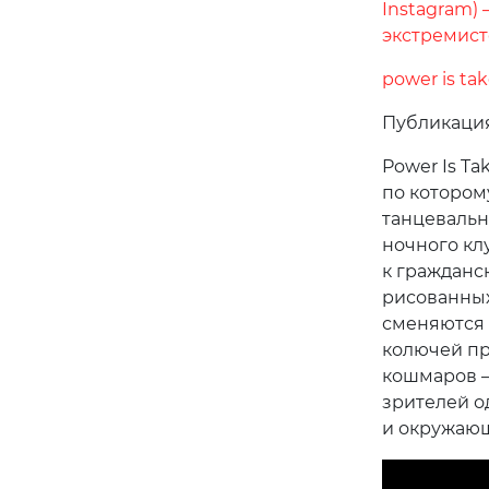
Instagram)
экстремист
power is ta
Публикаци
Power Is T
по котором
танцевальн
ночного кл
к гражданс
рисованных
сменяются 
колючей пр
кошмаров —
зрителей о
и окружаю