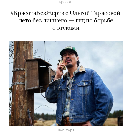
Красота
#КрасотаБезЖертв с Ольгой Тарасовой:
лето без лишнего — гид по борьбе
с отеками
Культура