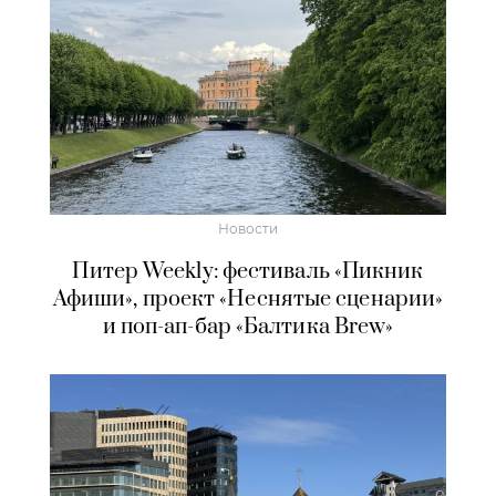
Новости
Питер Weekly: фестиваль «Пикник
Афиши», проект «Неснятые сценарии»
и поп-ап-бар «Балтика Brew»