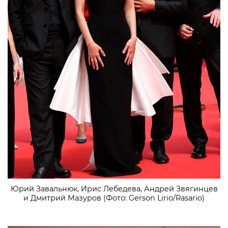
Юрий Завальнюк, Ирис Лебедева, Андрей Звягинцев
и Дмитрий Мазуров (Фото: Gerson Lirio/Rasario)