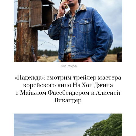
Культура
«Надежда»: смотрим трейлер мастера
корейского кино На Хон Джина
с Майклом Фассбендером и Алисией
Викандер