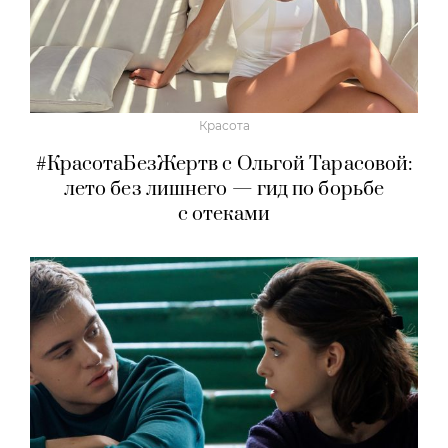
Красота
#КрасотаБезЖертв с Ольгой Тарасовой:
лето без лишнего — гид по борьбе
с отеками