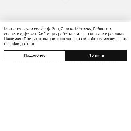
Мы используем cookie-файлы, Яндекс.Метрику, Вебвизор,
аналитику форм и AdFox для работы сайта, аналитики и рекламы.
Путешествие
Нажимая «Принять», вы даете согласие на обработку метрических
и cookie-данных.
Каникулы в Maxx Royal Bodrum:
Подробнее
Принять
новый стейк-хаус от Дани Гарсии,
лучшие виды на море и
легендарные вечеринки в Scorpios
07 августа 2026