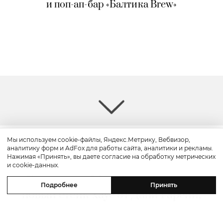
и поп-ап-бар «Балтика Brew»
Мы используем cookie-файлы, Яндекс.Метрику, Вебвизор,
аналитику форм и AdFox для работы сайта, аналитики и рекламы.
Путешествие
Нажимая «Принять», вы даете согласие на обработку метрических
и cookie-данных.
Каникулы в Maxx Royal Bodrum:
Подробнее
Принять
новый стейк-хаус от Дани Гарсии,
лучшие виды на море и
легендарные вечеринки в Scorpios