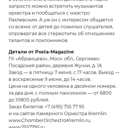
запросто можно встретить музыкантов
оркестра и пообщаться с маэстро
Рахлевским. А уж он с интересом общается
со всеми: от детей до пожилых слушателей,
опровергая все стереотипы об отношениях
талантов и поклонников.
Детали от Posta-Magazine
:
ГК «Абрамцево», Моск. обл., Сергиево-
Посадский район, деревня Жучки, д. 1А
Заезд — в пятницу 7 июня, с 17 часов. Выезд —
в воскресенье 9 июня, до 14 часов.
Цена на одного человека в двойном номере,
за два дня, с полным пансионом — от 6800
до 10800 рублей.
Заказ билетов: +7 (495) 755 77 95
и на сайтах Камерного Оркестра Kremlin:
www.ChamberOrchestraKremlin.ru,
www.7557795.ru