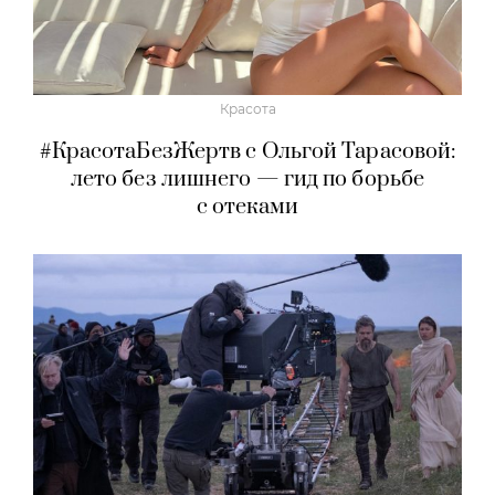
Красота
#КрасотаБезЖертв с Ольгой Тарасовой:
лето без лишнего — гид по борьбе
с отеками