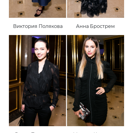
Виктория Полякова
Анна Брострем