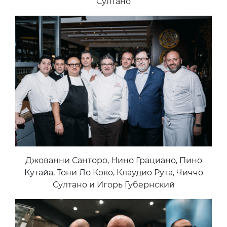
Султано
Джованни Санторо, Нино Грациано, Пино
Кутайа, Тони Ло Коко, Клаудио Рута, Чиччо
Султано и Игорь Губернский