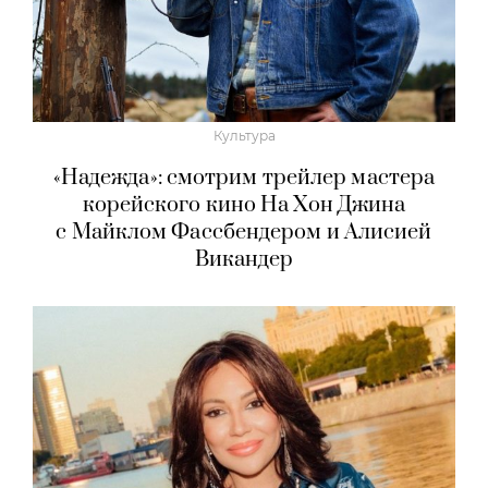
Культура
«Надежда»: смотрим трейлер мастера
корейского кино На Хон Джина
с Майклом Фассбендером и Алисией
Викандер