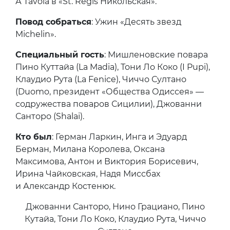
А Tavola в «St. Regis Никольская».
Повод собраться
: Ужин «Десять звезд
Michelin».
Специальный гость
: Мишленовские повара
Пино Куттайа (La Madia), Тони Ло Коко (I Pupi),
Клаудио Рута (La Fenice), Чиччо Султано
(Duomo, президент «Общества Одиссея» —
содружества поваров Сицилии), Джованни
Санторо (Shalai).
Кто был
: Герман Ларкин, Инга и Эдуард
Берман, Милана Королева, Оксана
Максимова, Антон и Виктория Борисевич,
Ирина Чайковская, Надя Миссбах
и Александр Костенюк.
Джованни Санторо, Нино Грациано, Пино
Кутайа, Тони Ло Коко, Клаудио Рута, Чиччо