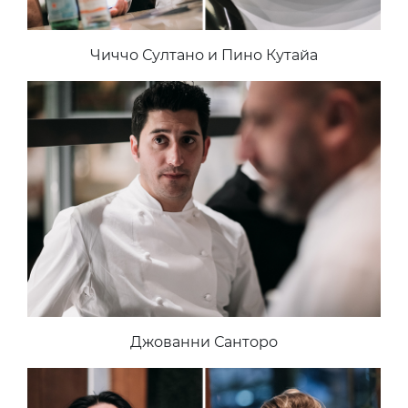
Чиччо Султано и Пино Кутайа
Джованни Санторо