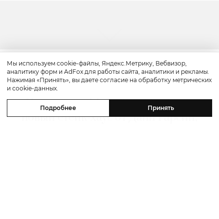
Мы используем cookie-файлы, Яндекс.Метрику, Вебвизор,
аналитику форм и AdFox для работы сайта, аналитики и рекламы.
Путешествие
Нажимая «Принять», вы даете согласие на обработку метрических
и cookie-данных.
Каникулы в Maxx Royal Bodrum:
Подробнее
Принять
новый стейк-хаус от Дани Гарсии,
лучшие виды на море и
легендарные вечеринки в Scorpios
07 августа 2026