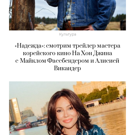
Культура
«Надежда»: смотрим трейлер мастера
корейского кино На Хон Джина
с Майклом Фассбендером и Алисией
Викандер