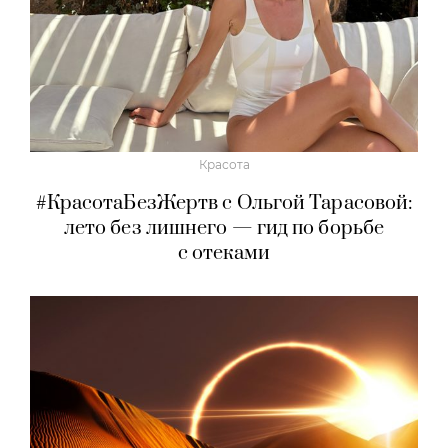
Красота
#КрасотаБезЖертв с Ольгой Тарасовой:
лето без лишнего — гид по борьбе
с отеками