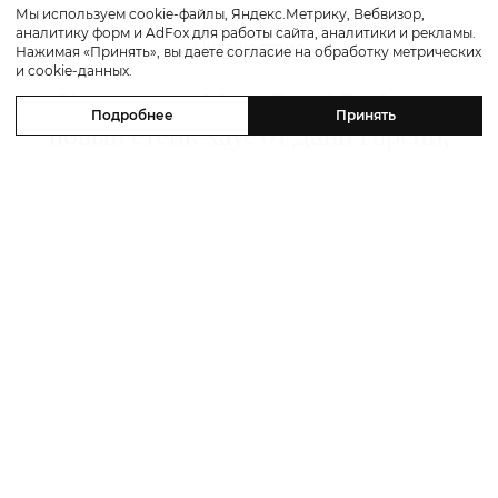
Мы используем cookie-файлы, Яндекс.Метрику, Вебвизор,
аналитику форм и AdFox для работы сайта, аналитики и рекламы.
Путешествие
Нажимая «Принять», вы даете согласие на обработку метрических
и cookie-данных.
Каникулы в Maxx Royal Bodrum:
Подробнее
Принять
новый стейк-хаус от Дани Гарсии,
лучшие виды на море и
легендарные вечеринки в Scorpios
07 августа 2026