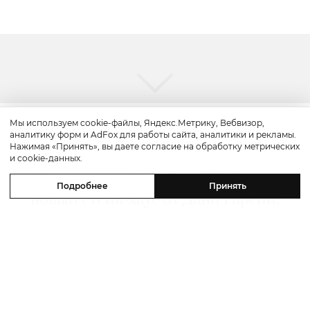
Мы используем cookie-файлы, Яндекс.Метрику, Вебвизор,
аналитику форм и AdFox для работы сайта, аналитики и рекламы.
Путешествие
Нажимая «Принять», вы даете согласие на обработку метрических
и cookie-данных.
Каникулы в Maxx Royal Bodrum:
Подробнее
Принять
новый стейк-хаус от Дани Гарсии,
лучшие виды на море и
легендарные вечеринки в Scorpios
07 августа 2026