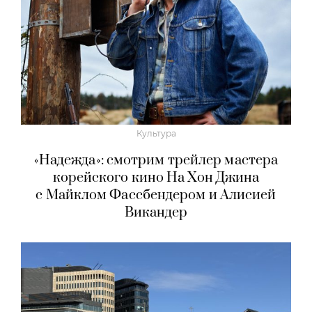
Культура
«Надежда»: смотрим трейлер мастера
корейского кино На Хон Джина
с Майклом Фассбендером и Алисией
Викандер