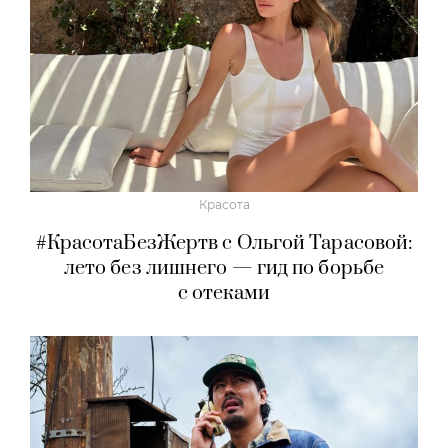
Красота
#КрасотаБезЖертв с Ольгой Тарасовой:
лето без лишнего — гид по борьбе
с отеками