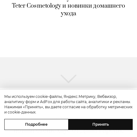
Teter Cosmetology и новинки домашнего
ухода
Мы используем cookie-файлы, Яндекс.Метрику, Вебвизор,
аналитику форм и AdFox для работы сайта, аналитики и рекламы.
Путешествие
Нажимая «Принять», вы даете согласие на обработку метрических
и cookie-данных.
Каникулы в Maxx Royal Bodrum:
Подробнее
Принять
новый стейк-хаус от Дани Гарсии,