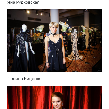
Яна Рудковская
Полина Киценко