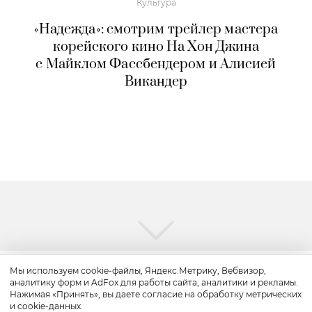
Культура
«Надежда»: смотрим трейлер мастера
корейского кино На Хон Джина
с Майклом Фассбендером и Алисией
Викандер
Мы используем cookie-файлы, Яндекс.Метрику, Вебвизор,
аналитику форм и AdFox для работы сайта, аналитики и рекламы.
Путешествие
Нажимая «Принять», вы даете согласие на обработку метрических
и cookie-данных.