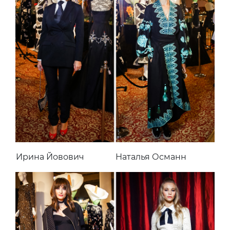
Ирина Йовович
Наталья Османн