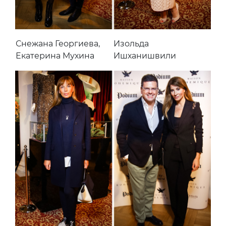
Снежана Георгиева,
Изольда
Екатерина Мухина
Ишханишвили