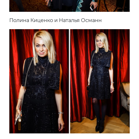
Полина Киценко и Наталья Османн