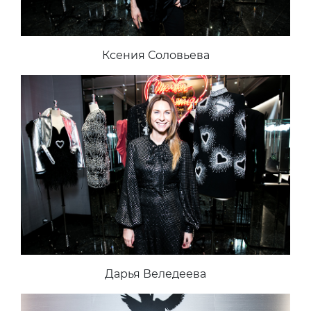
Ксения Соловьева
Дарья Веледеева