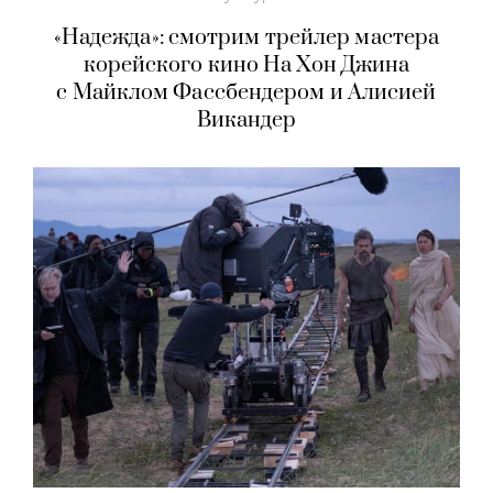
«Надежда»: смотрим трейлер мастера
корейского кино На Хон Джина
с Майклом Фассбендером и Алисией
Викандер