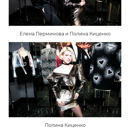
Елена Перминова и Полина Киценко
Полина Киценко