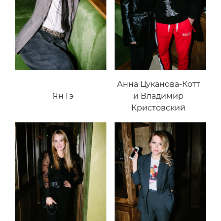
Анна Цуканова-Котт
Ян Гэ
и Владимир
Кристовский