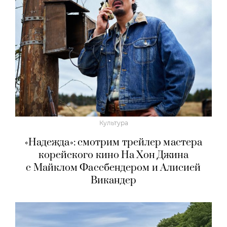
Культура
«Надежда»: смотрим трейлер мастера
корейского кино На Хон Джина
с Майклом Фассбендером и Алисией
Викандер