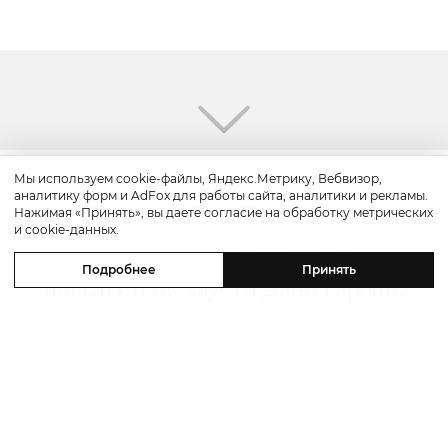
Мы используем cookie-файлы, Яндекс.Метрику, Вебвизор,
аналитику форм и AdFox для работы сайта, аналитики и рекламы.
Путешествие
Нажимая «Принять», вы даете согласие на обработку метрических
и cookie-данных.
Каникулы в Maxx Royal Bodrum:
Подробнее
Принять
новый стейк-хаус от Дани Гарсии,
лучшие виды на море и
легендарные вечеринки в Scorpios
07 августа 2026