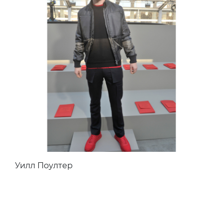
Уилл Поултер