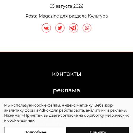
05 августа 2026
Posta-Magazine для раздела Культура
контакты
реклама
Мы используем cookie-файлы, Яндекс.Метрику, Вебвизор,
©2011-2026 Posta-Magazine
аналитику форм и AdFox для работы сайта, аналитики и рекламы.
Сайт может содержать контент, не предназначенный
Нажимая «Принять», вы даете согласие на обработку метрических
для лиц младше 16 лет.
и cookie-данных.
Политика обработки персональных данных
Политика cookie
Подробнее
Принять