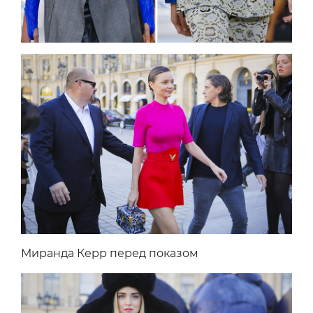
Миранда Керр перед показом