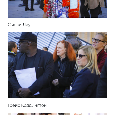
Сьюзи Лау
Грейс Коддингтон