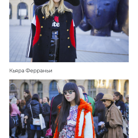
Кьяра Ферраньи